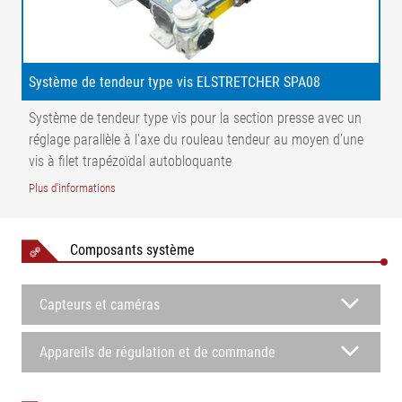
Système de tendeur type vis ELSTRETCHER SPA08
Système de tendeur type vis pour la section presse avec un
Légende
réglage parallèle à l'axe du rouleau tendeur au moyen d'une
vis à filet trapézoïdal autobloquante
FB = Largeur du feutre | LE = Distance par rapport au milieu du
Plus d'informations
palier | FB = Tension du tapis | FS = Puissance de réglage
| FG = Force de masse du rouleau tendeur | FR = Tension du
tapis résultante | 1 = Tendeur type vis | 2 = Rouleau d'entrée | 3
Composants système
= Rouleau tendeur | 4 = Capteur de tension | 5 = Rouleau de
sortie | A-A = Répartition de la tension du tapis | s = Trajet de
tension | α, β = Angles d'entrée et de sortie
Capteurs et caméras
Appareils de régulation et de commande