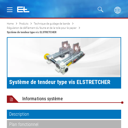
Home
Produits
Technique de guidage de bande
Produits
Régulation de défilement du feutre et de la toile pour le papier
Système de tendeur type vis ELSTRETCHER
Secteurs
Service
Entreprise
Système de tendeur type vis ELSTRETCHER
Formation
Informations système
Description
Plan fonctionnel