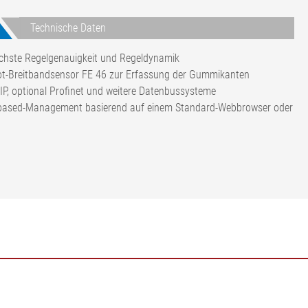
Technische Daten
 höchste Regelgenauigkeit und Regeldynamik
rot-Breitbandsensor FE 46 zur Erfassung der Gummikanten
t/IP, optional Profinet und weitere Datenbussysteme
b-based-Management basierend auf einem Standard-Webbrowser oder
ystem mit einer Walze zur Vorregelung von Innerlinerund Ply-
ufbaumaschine
oren auf Anfrage
ig)
t F=1000 N)