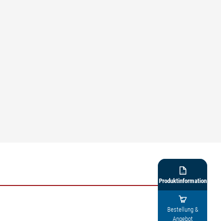

Produktinformation

Bestellung &
Angebot