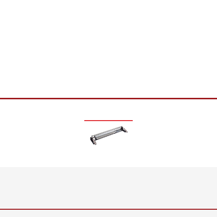
Inline Flächengewichts- und
•
Dickenmesssystem ELTIM
Alles anzeigen
•
Alles anzeigen