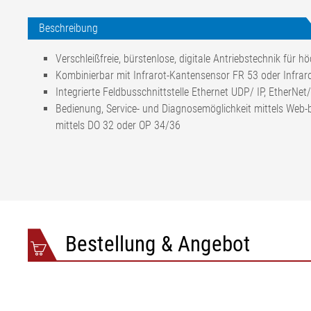
Beschreibung
Verschleißfreie, bürstenlose, digitale Antriebstechnik für
Kombinierbar mit Infrarot-Kantensensor FR 53 oder Infra
Integrierte Feldbusschnittstelle Ethernet UDP/ IP, EtherNe
Bedienung, Service- und Diagnosemöglichkeit mittels We
mittels DO 32 oder OP 34/36
Kompaktes Schiebewalzens
Material an der Reifena
Sensoren
FE 46/FR 53 Andere Sens
Aktoren
AG 9
Regelgenauigkeit
< ±1 mm (materialabhäng
Bestellung & Angebot
Nennbreite
600 bis 1900 mm
Nennstellweg
±50 mm
Nennstellgeschwindigkeit an
1 bis 60 mm/s (AG 91 mi
Auslaufwalze