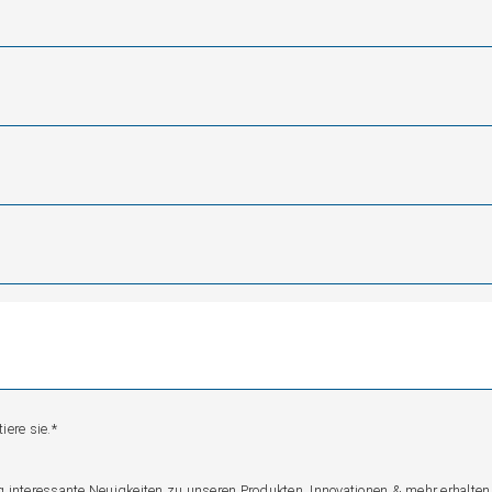
ere sie.*
nteressante Neuigkeiten zu unseren Produkten, Innovationen & mehr erhalten