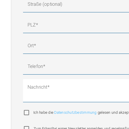
Straße (optional)
PLZ
Ort
Telefon
Nachricht
Ich habe die
Datenschutzbestimmung
gelesen und akzepti
Zum Erhardt+Leimer Newsletter anmelden und regelmäßig i