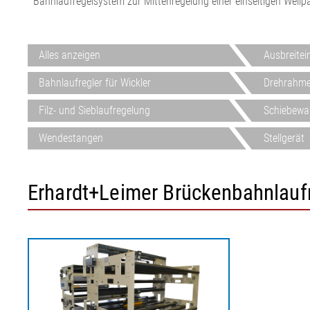
Bahnlaufregelsystem zur Mittenregelung einer einseitigen Wel
Folie/Papier
Alles anzeigen
Ausbreitei
Bahnlaufregler für Wickler
Drehrahm
Filz- und Sieblaufregelung
Schiebewa
Wendestangen
Stellgerät
Erhardt+Leimer Brückenbahnlaufr