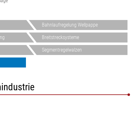
lage
Bahnlaufregelung Wellpappe
ung
Breitstrecksysteme
Segmentregelwalzen
industrie