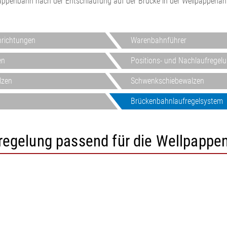
lpappenbahn nach der Entschlaufung auf der Brücke in der Wellpappenan
Inline Flächengewichts- und
•
Dickenmesssystem ELTIM
Alles anzeigen
•
nrichtungen
Warenbahnführer
Alles anzeigen
en
Positions- und Nachlaufregel
lzen
Schwenkschiebewalzen
Brückenbahnlaufregelsystem
egelung passend für die Wellpappen