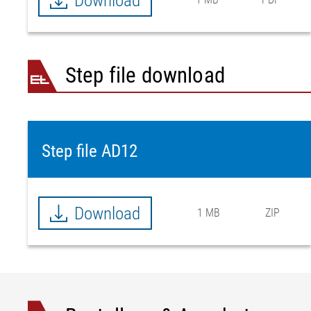
Download
Step file download
Step file AD12
Download
1 MB
ZIP