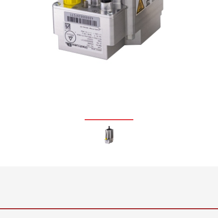
Inline Flächengewichts- und
•
Dickenmesssystem ELTIM
Alles anzeigen
•
Alles anzeigen