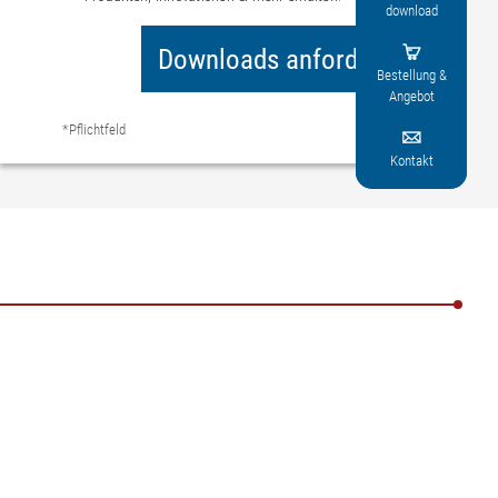
download
Downloads anfordern

Bestellung &
Angebot
*Pflichtfeld

Kontakt