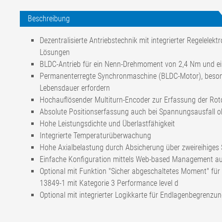
Beschreibung
Dezentralisierte Antriebstechnik mit integrierter Regelele
Lösungen
BLDC-Antrieb für ein Nenn-Drehmoment von 2,4 Nm und e
Permanenterregte Synchronmaschine (BLDC-Motor), besond
Lebensdauer erfordern
Hochauflösender Multiturn-Encoder zur Erfassung der Roto
Absolute Positionserfassung auch bei Spannungsausfall o
Hohe Leistungsdichte und Überlastfähigkeit
Integrierte Temperaturüberwachung
Hohe Axialbelastung durch Absicherung über zweireihiges
Einfache Konfiguration mittels Web-based Management a
Optional mit Funktion "Sicher abgeschaltetes Moment" für
13849-1 mit Kategorie 3 Performance level d
Optional mit integrierter Logikkarte für Endlagenbegrenzu
Betriebsspannung Nennwert