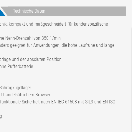
Technische Daten
ktronik, kompakt und maßgeschneidert für kundenspezifische
ine Nenn-Drehzahl von 350 1/min
ers geeignet für Anwendungen, die hohe Laufruhe und lange
rlage und der absoluten Position
hne Pufferbatterie
 Schrägkugellager
uf handelsüblichem Browser
 funktionale Sicherheit nach EN IEC 61508 mit SIL3 und EN ISO
ng
24 V DC