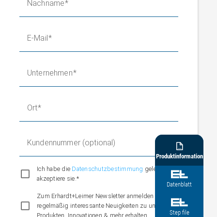
Nachname
E-Mail
Unternehmen
Ort
Kundennummer (optional)

Produktinformation
Ich habe die
Datenschutzbestimmung
gelesen und

akzeptiere sie.*
Datenblatt
Zum Erhardt+Leimer Newsletter anmelden und

regelmäßig interessante Neuigkeiten zu unseren
Step file
Produkten, Innovationen & mehr erhalten.