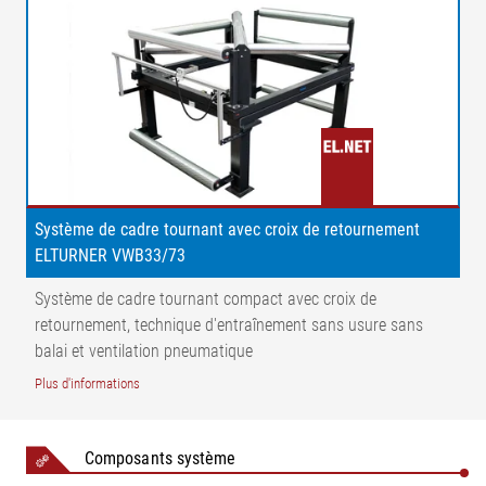
Répartition de la tension de bande à la sortie | K = Correction
du défilement de la bande | a = Angle de correction | σ1 =
Tension de base de la bande | σ2 = Répartition de la tension
avec un déplacement de réglage vers la gauche | σ3 =
Répartition de la tension avec un déplacement de réglage vers
la droite | 1 = Cadre asservisseur | 2 = Rouleau d'entrée | 3 =
Barre de retournement | 4 = Capteur | 5 = Rouleau fixateur | 6 =
Point de rotation | LÜ = Longueur de transfert | L1 = Longueur
d'entrée | L2 = Longueur de sortie | AB = Largeur de travail
Système de cadre tournant avec croix de retournement
ELTURNER VWB33/73
Système de cadre tournant compact avec croix de
retournement, technique d'entraînement sans usure sans
balai et ventilation pneumatique
Plus d'informations
Composants système