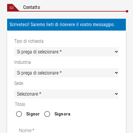
Contatto
Scriveteci! Saremo lieti di ricevere il vostro messaggio.
Tipo di richiesta
Opzione 1
Industria
Esercizio in modalità divisa: regolazione sidewall
Opzione 2
Sede
Esercizio in modalità accoppiata: regolazione innerliner
Titolo
Signor
Signora
Nome