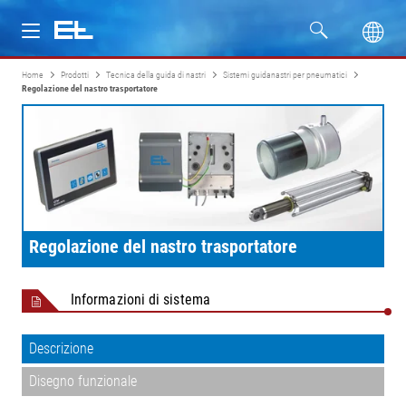
Home
Prodotti
Tecnica della guida di nastri
Sistemi guidanastri per pneumatici
Prodotti
Regolazione del nastro trasportatore
Settori
Assistenza
Azienda
Regolazione del nastro trasportatore
Informazioni di sistema
Descrizione
Disegno funzionale