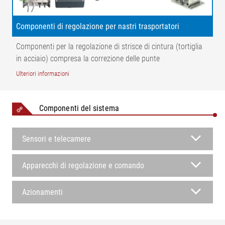
Componenti di regolazione per nastri trasportatori
Componenti per la regolazione di strisce di cintura (tortiglia
in acciaio) compresa la correzione delle punte
Ulteriori informazioni
Leggenda
Componenti del sistema
K = correzione dell'avanzamento del nastro | α = angolo bordo
Sensori e telecamere
di taglio | AB = larghezza di lavoro | BB = larghezza del nastro
| NB = larghezza nominale | LÜ = tratto di trasferimento | L2
= tratto di uscita | 1 = centro di rotazione | 2 = ingresso nastro
Apparecchi di regolazione e comando
trasportatore | 3 = nastro trasportatore | 4 = sensore | 5
= fissaggio nastro trasportatore | L1 = tratto di ingresso
Azionamenti
Opzioni