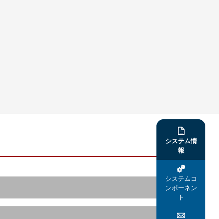

システム情
報

システムコ
ンポーネン
ト
