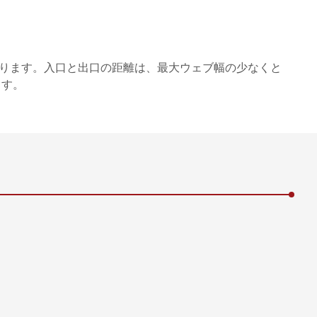
あります。入口と出口の距離は、最大ウェブ幅の少なくと
ます。
ットエッジ | AB = 作業幅 | BB = ベルト幅 |
 | L2 = アウトフィード長さ
入口 | 3 = コンベアベルト | 4 = センサ | 5
 = インフィード長さ