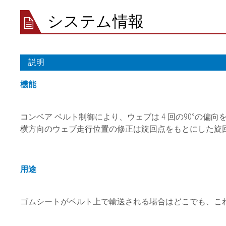
ガイド
スチールコ
ム
システム情報
•
押出ライン
ELSIS 表
全て表示する
ム/紙
説明
機能
コンベア ベルト制御により、ウェブは 4 回の90°
横方向のウェブ走行位置の修正は旋回点をもとにした旋
用途
ゴムシートがベルト上で輸送される場合はどこでも、こ