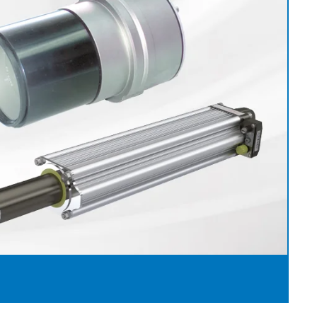
のキャリア
グライン
ェブクリーナ
赤ちゃん用おむつ製造装
段ボール産業用機械
備 / プレス
置
タイヤ産業向け機械
返却および修理
リワインダー
ル産業用ウェ
女性用衛生製品製造装置
繊維産業用機械
•
ングシステム
大人用おむつ製造装置
全て表示する
ウェットティッシュ製造
•
•
サービスツール
装置
全て表示する
全て表示する
E+L ハイライト
ティッシュコンバーティ
ング装置
•
アフターセールスドキ
全て表示する
ュメント
その他の業界
グ技術
ラベリング装置
製造装置
ル用カッティ
チューブ製造装置
•
グシステム
ム
全て表示する
•
乾燥機
全て表示する
•
全て表示する