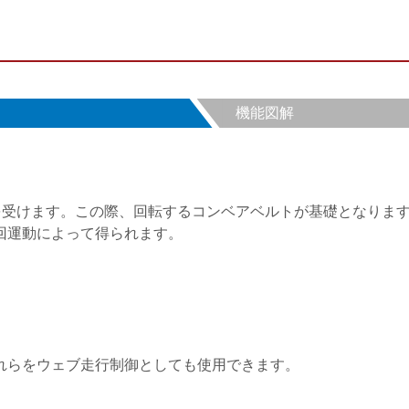
ード切断機
段ボール用ウェブテンシ
面検査、フィル
ョンコントロールシステ
•
ム
全て表示する
•
インライン表面重量・厚
全て表示する
さ測定システム ELTIM
機能図解
•
全て表示する
の偏向を受けます。この際、回転するコンベアベルトが基礎となり
回運動によって得られます。
れらをウェブ走行制御としても使用できます。