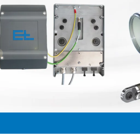
リワインダー
のプロセス自
注文
拠点 & 系列子会社 ヨーロッ
ラベル印刷機
ウェブガイドシステム
コーティン
非接触式ウ
グライン
提案
パ
検査用リワインダー
タイヤ用ウェブガイドシ
カレンダー設
段ボール
•
•
今、登録する
拠点 & 系列子会社 アメリカ
デジタル印刷機
ステム
スリッター
テキスタイ
全て表示する
全て表示する
•
拠点 & 系列子会社 アジア
ウェブオフセット印刷機
ウェブガイドシステム 段
パンチ
ブクリーニ
全て表示する
•
フレキソ印刷機 CI
ボール
組立装置
ELCLEAN
全て表示する
•
テキスタイルウェブガイ
全て表示する
ドシステム
「MY E+L」に関するよくあ
Bahnbreitenregelsysteme
る質問
会社名
Reifen
理念
•
全て表示する
品質
沿革
ム
段ボール
紙
社会的責任
測定技術
カッティン
•
ルカレンダー
段ボール設備
抄紙機
全て表示する
•
ステッチおよびスレッド
ティッシュ
テキスタイ
全て表示する
ードカレンダ
システム
カウントシステム
コーティン
ングシステ
ウェブテンション測定・
セルロース
ルコード切断
ム ELMETA
制御システム
面検査システ
タイヤ測定システム