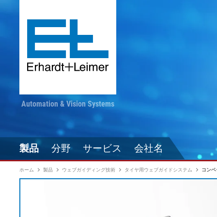
Automation & Vision Systems
製品
分野
サービス
会社名
ホーム
製品
ウェブガイディング技術
タイヤ用ウェブガイドシステム
コンベ
駆動技術
繊維・カーペット・不織
最新情報をお見逃しな
コンバージ
自動化技術