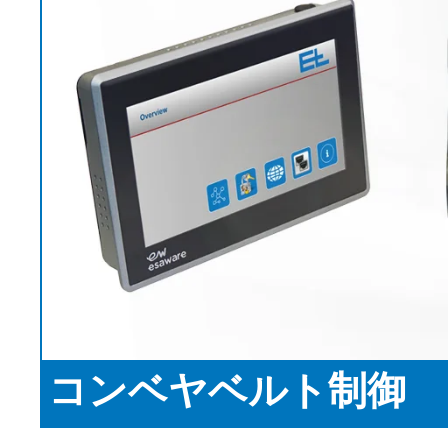
布
く
EL.MOTION - BLDCドライブ
スリッター
コルゲータ
ユニット
サイジングマシン
展示会情報
コーティン
動化
•
チューブ切断ライン
News
全て表示する
スコーチャー
ニュースレター
マーセライズ加工機
プレスキット
•
KKV染色システム
全て表示する
•
全て表示する
ニュースレター
Erhardt+Leimerニュースレタ
プラスチック
タイヤ＆ゴ
ーに登録して、製品やイノ
ベルトガイディング技術
検査技術
ベーションなどに関するニ
ブローフィルム押出機
テキスタイ
ュースを定期的に受け取り
ベルトテンション制御シ
平板押出機
ライン
印刷検査
ましょう。
ステム
製袋機
スチールコ
ウェブ監視
コンベヤベルト制御
紙用フェルト・ワイヤー
フィルム延伸ライン
ーライン
ELSCAN
•
ガイド
テキスタイ
金属探知システ
全て表示する
ここからご登録ください
紙用フェルト・ワイヤー
機
タイヤ用表