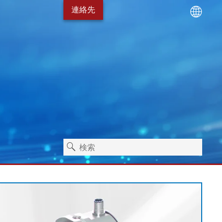
連絡先
ーニング技術
サービスパッケージ
エアハルト ライマーで
衛生
スタンドアローン機