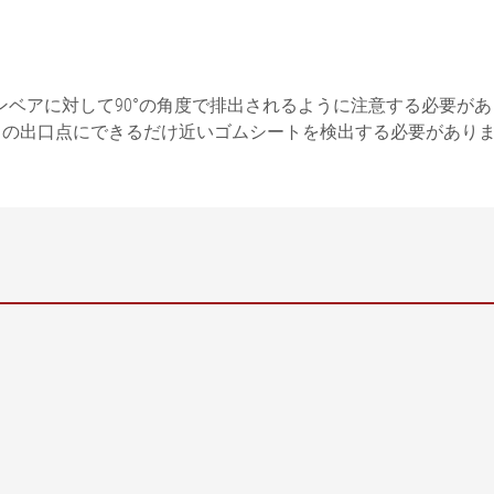
ベアに対して90°の角度で排出されるように注意する必要が
トの出口点にできるだけ近いゴムシートを検出する必要があり
記号説明
K = ウェブ修正 | α = アングルカ
NB = 定格幅| LÜ = 移送長さ |
1 = 旋回点 | 2 = コンベアベルト
= コンベアベルト固定具 | L1