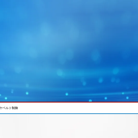
ヤベルト制御
ョン
MY E+L
E+Lグループ
グラフィック
ウェブガイディング技術
電池
ウェブクリ