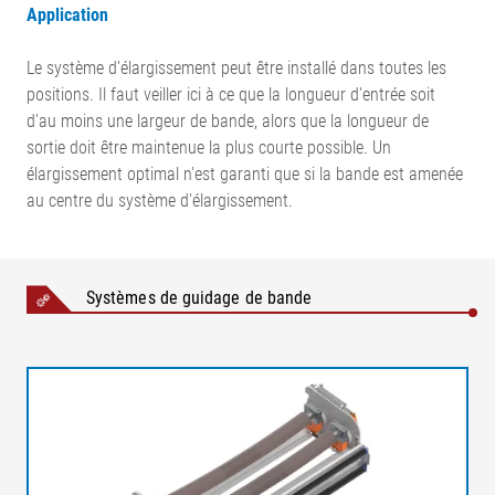
Application
Le système d'élargissement peut être installé dans toutes les
positions. Il faut veiller ici à ce que la longueur d'entrée soit
d'au moins une largeur de bande, alors que la longueur de
sortie doit être maintenue la plus courte possible. Un
élargissement optimal n'est garanti que si la bande est amenée
au centre du système d'élargissement.
Légende
Systèmes de guidage de bande
K = Correction du défilement | AB = Largeur de travail | L1 =
Longueur d'entrée | L2 = Longueur de sortie | 1 = Rouleau
d'entrée | 2 = Système d'élargissement CordAliner | 3 = Capteur
pleine laize | 4 = Rouleau fixateur
Élargir