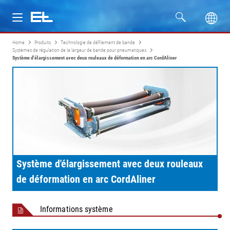
Home
Produits
Technologie de défilement de bande
Produits
Systèmes de régulation de la largeur de bande pour pneumatiques
Système d'élargissement avec deux rouleaux de déformation en arc CordAliner
Secteurs
Service
Entreprise
Formation
Système d'élargissement avec deux rouleaux
de déformation en arc CordAliner
Informations système