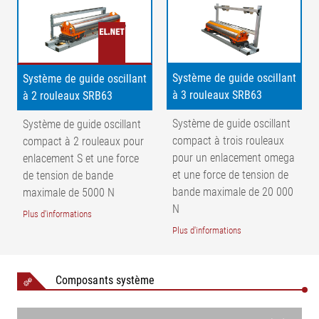
du défilement de la bande | a = Angle de correction | σ1 =
Tension de base de la bande | σ2 = Répartition de la tension
due au mouvement de pivotement du cadre de rouleau à
l'entrée | σ3 = Répartition de la tension due au mouvement du
Système de guide oscillant
Système de guide oscillant
cadre de rouleau à la sortie | 1 = Point de rotation | 2 = Rouleau
à 3 rouleaux SRB63
à 2 rouleaux SRB63
d'entrée | 3 = Rouleau d’asservissement | 4 = Capteur | 5 =
Rouleau fixateur | L1 = Longueur d'entrée jusqu'au point de
Système de guide oscillant
Système de guide oscillant
rotation | L2 = Longueur d'entrée du point de rotation jusqu'au
compact à trois rouleaux
compact à 2 rouleaux pour
guide oscillant | L3 = Longueur d'entrée | L4 = Longueur de
pour un enlacement omega
enlacement S et une force
sortie
et une force de tension de
de tension de bande
bande maximale de 20 000
maximale de 5000 N
N
Plus d'informations
Deux rouleaux d'asservissement :
Plus d'informations
A-A = Répartition de la tension de bande à l'entrée | B-B =
Répartition de la tension de bande à la sortie | K = Correction
Composants système
du défilement de la bande | a = Angle de correction | σ1 =
Tension de base de la bande | σ2 = Répartition de la tension