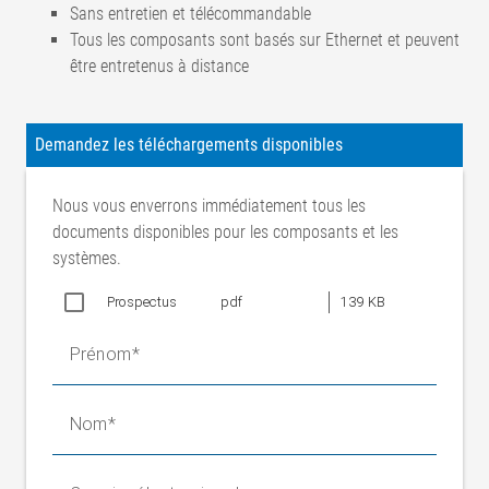
Sans entretien et télécommandable
Tous les composants sont basés sur Ethernet et peuvent
être entretenus à distance
Points de mesure
jusqu'à 3
Type de capteur
Capteur de distance laser ponctuel
Demandez les téléchargements disponibles
2 (inutile de nommer un responsable
Classe de laser
pour la protection laser)
Nous vous enverrons immédiatement tous les
Longueur d'onde
658 nm
documents disponibles pour les composants et les
Écartement de
systèmes.
40 à 60 mm
mesure
Prospectus
pdf
139 KB
Étendue de mesure
30 mm
de l'épaisseur
Prénom
Résolution verticale
0,05 mm
Linéarité
±0,010 mm
Précision (longueur
Nom
±0,1 mm
de l'épissure)
Précision
±0,1 mm