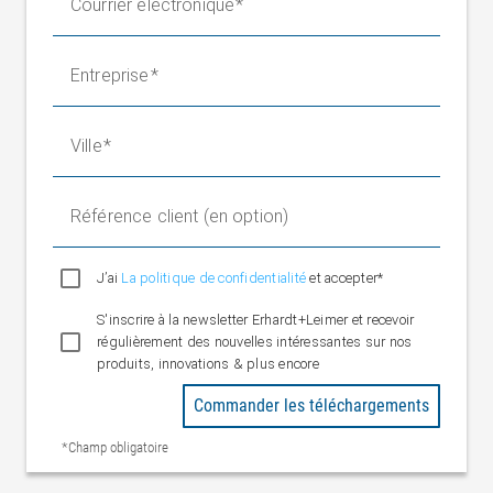
Courrier électronique
(épaisseur)
Précision (angle)
±1°
Hauteur minimale
Entreprise
0,4 mm
du pas
Taux de mesure
jusqu'à 30 kHz
Ville
Tension de service
Valeur nominale
24 V CC
Plage nominale
20 à 30 V CC
Référence client (en option)
Indice de
IP 54 (état embroché)
protection
J’ai
La politique de confidentialité
et accepter*
Température
+10 °C à +40 °C
ambiante
S'inscrire à la newsletter Erhardt+Leimer et recevoir
régulièrement des nouvelles intéressantes sur nos
produits, innovations & plus encore
Commander les téléchargements
*Champ obligatoire