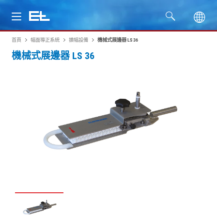
首頁
幅面導正系統
擴幅設備
機械式展邊器 LS 36
產品
機械式展邊器 LS 36
行業
服務
公司