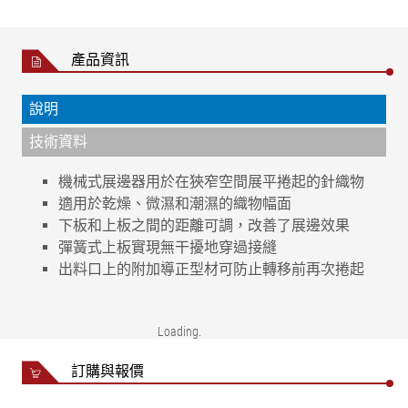
產品資訊
說明
技術資料
機械式展邊器用於在狹窄空間展平捲起的針織物
適用於乾燥、微濕和潮濕的織物幅面
下板和上板之間的距離可調，改善了展邊效果
彈簧式上板實現無干擾地穿過接縫
出料口上的附加導正型材可防止轉移前再次捲起
織物類別
梭織物和針織物
織物狀態
乾燥、微濕或潮濕
Loading
織物速度
最高 150 m/min
訂購與報價
織物重量
最大 300 g/m²
環境溫度
最高 60 °C