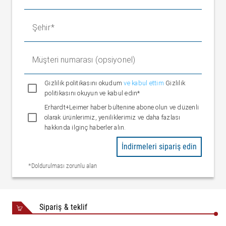
Konumlandırma silindiri hariç
14 kg
ağırlık
Şehir
Sabit yatağın ağırlığı
2 kg
Müşteri numarası (opsiyonel)
Gizlilik politikasını okudum
ve kabul ettim
Gizlilik
politikasını okuyun ve kabul edin*
Erhardt+Leimer haber bültenine abone olun ve düzenli
olarak ürünlerimiz, yeniliklerimiz ve daha fazlası
hakkında ilginç haberler alın.
İndirmeleri sipariş edin
*Doldurulması zorunlu alan
Sipariş & teklif