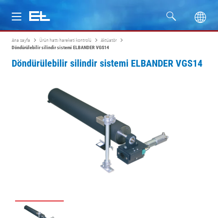
Ana sayfa
Ürün hattı hareketi kontrolü
Aktüatör
Ürünler
Döndürülebilir silindir sistemi ELBANDER VGS14
Döndürülebilir silindir sistemi ELBANDER VGS14
Sektörler
Servis
Firma