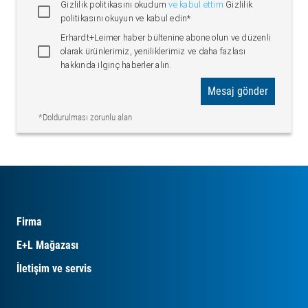
Gizlilik politikasını okudum
ve kabul ettim
Gizlilik
politikasını okuyun ve kabul edin*
Erhardt+Leimer haber bültenine abone olun ve düzenli
olarak ürünlerimiz, yeniliklerimiz ve daha fazlası
hakkında ilginç haberler alın.
Mesaj gönder
*Doldurulması zorunlu alan
Firma
E+L Mağazası
İletişim ve servis