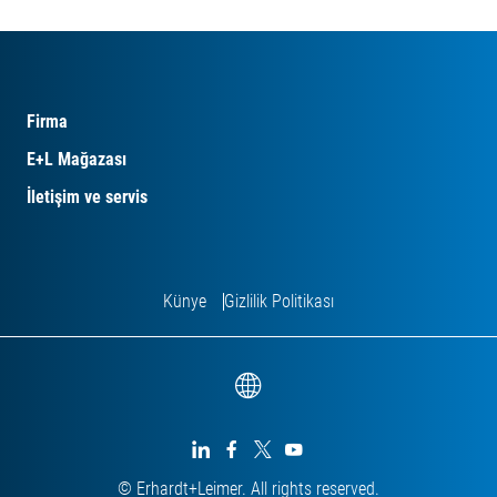
Firma
E+L Mağazası
İletişim ve servis
Künye
Gizlilik Politikası




© Erhardt+Leimer. All rights reserved.