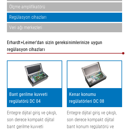
Ölçme amplifikatörü
Regülasyon cihazları
Veri ağı merkezleri
Erhardt+Leimer'dan sizin gereksinimlerinize uygun
regülasyon cihazları
Bant gerilme kuvveti
Kenar konumu
regülatörü DC 04
regülatörleri DC 08
Entegre dijital giriş ve çıkışlı,
Entegre dijital giriş ve çıkışlı,
son derece kompakt dijital
son derece kompakt dijital
bant gerilme kuvveti
bant konum regülatörü ve