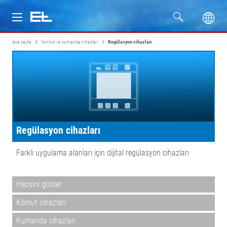
Ana sayfa
Kontrol ve kumanda cihazları
Regülasyon cihazları
Ürünler
Sektörler
Servis
Regülasyon cihazları
Firma
Farklı uygulama alanları için dijital regülasyon cihazları
Hepsini göster
Komut cihazları
Kumanda cihazları