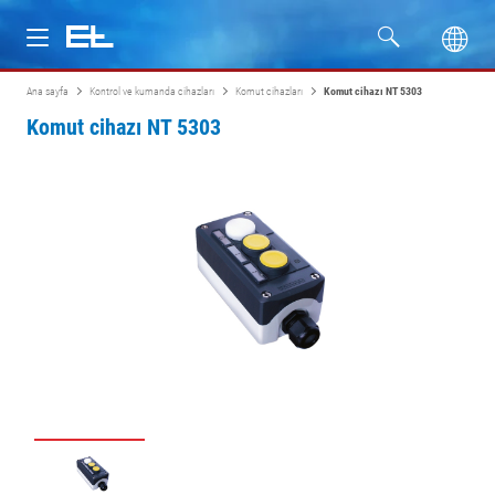
Ana sayfa
Kontrol ve kumanda cihazları
Komut cihazları
Komut cihazı NT 5303
Ürünler
Komut cihazı NT 5303
Sektörler
Servis
Firma