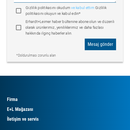
Gizlilik politikasını okudum
ve kabul ettim
Gizlilik
politikasını okuyun ve kabul edin*
Erhardt+Leimer haber bültenine abone olun ve düzenli
olarak ürünlerimiz, yeniliklerimiz ve daha fazlası
hakkında ilginç haberler alın.
Mesaj gönder
*Doldurulması zorunlu alan
Firma
E+L Mağazası
İletişim ve servis