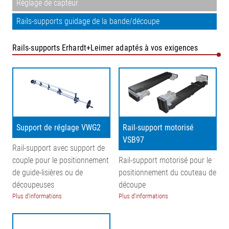
Réglage de capteur
Rails-supports guidage de la bande/découpe
Rails-supports Erhardt+Leimer adaptés à vos exigences
Support de réglage VWG2
Rail-support motorisé
VSB97
Rail-support avec support de
couple pour le positionnement
Rail-support motorisé pour le
de guide-lisières ou de
positionnement du couteau de
découpeuses
découpe
Plus d'informations
Plus d'informations