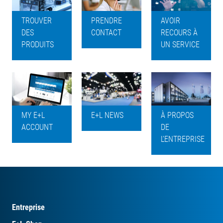
TROUVER
PRENDRE
AVOIR
DES
CONTACT
RECOURS À
PRODUITS
UN SERVICE
MY E+L
E+L NEWS
À PROPOS
ACCOUNT
DE
L'ENTREPRISE
Entreprise