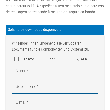
for a área de elasticidade na direção transversal, mais curto
será o percurso L1. A experiência tem mostrado que o percurso
de regulagem corresponde à metade da largura da banda.
Solicite os downloads disponíveis
Wir senden Ihnen umgehend alle verfügbaren
Dokumente für die Komponenten und Systeme zu.
Folheto
pdf
2,161 KB
Nome
Sobrenome
E-mail