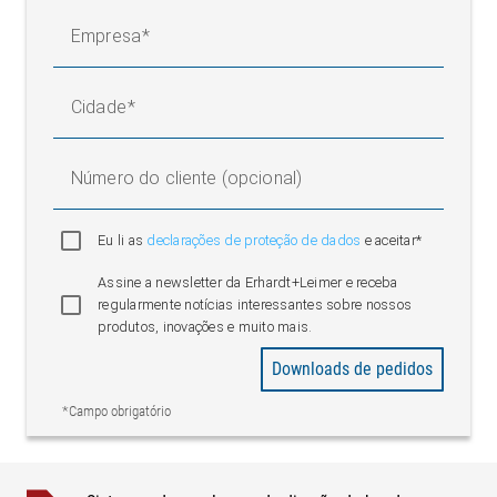
Empresa
Cidade
Número do cliente (opcional)
Eu li as
declarações de proteção de dados
e aceitar*
Assine a newsletter da Erhardt+Leimer e receba
regularmente notícias interessantes sobre nossos
Legenda
produtos, inovações e muito mais.
A = Distribuição da tensão da banda no percurso de regulagem
Downloads de pedidos
| K = Correção da banda | σ1 = Tensão básica da banda | AB =
*Campo obrigatório
Largura de trabalho | 1 = Atuador linear | 2 = Cilindros de
entrada | 3 = Estação de enrolamento | 4 = Sensor | 5 = Cilindro
de fixação | L1 = Percurso de regulagem