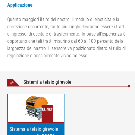
Applicazione
Quanto maggiori il tiro del nastro, il modulo di elasticità e la
correzione occorrente, tanto più lunghi dovranno essere i tratti
d’ingresso, di uscita e di trasferimento. In base all’esperienza è
opportuno che tali tratti misurino dal 60 al 100 percento della
larghezza del nastro. Il sensore va posizionato dietro al rullo di
regolazione e possibilmente vicino ad esso.
Leggenda
Sistemi a telaio girevole
A-A = suddivisione della tensione del nastro all'ingresso | B-B
= suddivisione del tiro del nastro all'uscita | K = correzione
dell'avanzamento del nastro | a = angolo di correzione max. ±5°
| σ1 = tensione di base del nastro | σ2 = suddivisione della
tensione orientando il telaio dei rulli all'ingresso | σ3
= suddivisione della tensione orientando il telaio dei rulli
Sistema a telaio girevole
all'uscita | 1 = centro di rotazione | 2 = rullo di ingresso | 3 =