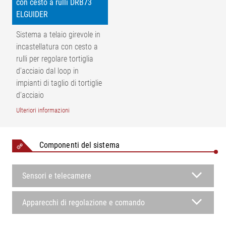
con cesto a rulli DRB73
telaio dei cilindri | 4 = sensore | 5 = rullo di fissaggio | LÜ =
ELGUIDER
tratto di trasferimento | L1 = tratto di ingresso | L2 = tratto di
Sistema a telaio girevole in
uscita | AB = larghezza di lavoro
incastellatura con cesto a
rulli per regolare tortiglia
d'acciaio dal loop in
impianti di taglio di tortiglie
d'acciaio
Ulteriori informazioni
Componenti del sistema
Sensori e telecamere
Apparecchi di regolazione e comando