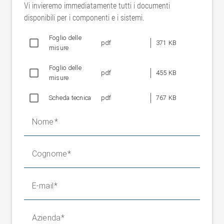
Grado di protezione
IP 54
Vi invieremo immediatamente tutti i documenti
disponibili per i componenti e i sistemi.
Foglio delle
pdf
371 KB
misure
Foglio delle
pdf
455 KB
misure
Scheda tecnica
pdf
767 KB
Nome
Cognome
E-mail
Azienda