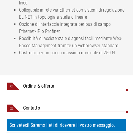
linee
Collegabile in rete via Ethernet con sistemi di regolazione
EL.NET in topologia a stella o lineare
Opzione di interfaccia integrata per bus di campo
Ethernet/IP o Profinet
Possibilità di assistenza e diagnosi facili mediante Web-
Based Management tramite un webbrowser standard
Costruito per un carico massimo nominale di 250 N
Tensione di esercizio Valore nominale
24 V DC
Assorbimento massimo di corrente
2,7 A
Risoluzione trasduttore incrementale
0,06 mm
Ordine & offerta
Tipo di protezione
IP 54
Precisione di regolazione (a seconda del
±0,2 mm
materiale)
Contatto
Velocità di regolazione nominale
1-100
(impostabile)
mm/sec.
Scriveteci! Saremo lieti di ricevere il vostro messaggio.
da 10 °C a
Temperatura ambiente
50 °C