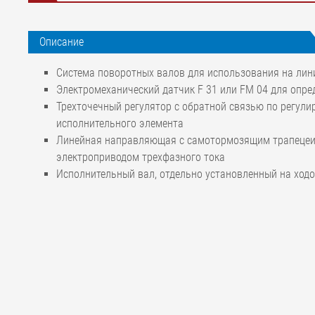
Описание
Система поворотных валов для использования на лин
Электромеханический датчик F 31 или FM 04 для опр
Трехточечный регулятор с обратной связью по регул
исполнительного элемента
Линейная направляющая с самотормозящим трапецеи
электроприводом трехфазного тока
Исполнительный вал, отдельно установленный на ход
Точность регулировки
Номин. ход перемещения
Номин. скорость перемещения
Номин. усилие перемещения
Несущая способность исполнительного блока Ø 60 мм
фиксированного подшипника Ø 60 мм
Температура окружающей среды