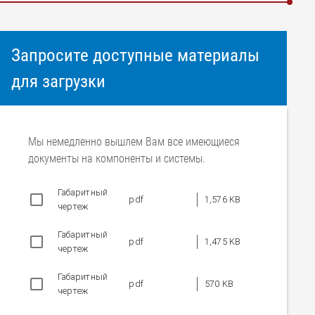
Запросите доступные материалы
для загрузки
Мы немедленно вышлем Вам все имеющиеся
документы на компоненты и системы.
Габаритный
pdf
1,576 KB
чертеж
Габаритный
pdf
1,475 KB
чертеж
Габаритный
pdf
570 KB
чертеж