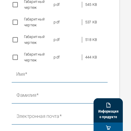
Габаритный
pdf
545 KB
чертеж
Габаритный
pdf
537 KB
чертеж
Габаритный
pdf
518 KB
чертеж
Габаритный
pdf
444 KB
чертеж
Имя
Фамилия

Информация
Электронная почта
о продукте
