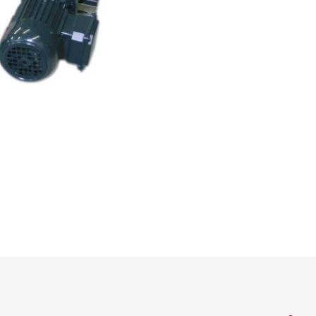
Показать все
•
игиенической
Показать все
я установка
ушки
•
Показать все