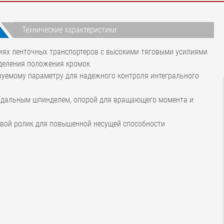
Технические характеристики
иях ленточных транспортеров с высокими тяговыми усилиями
еделения положения кромок
ируемому параметру для надежного контроля интегрального
дальным шпинделем, опорой для вращающего момента и
овой ролик для повышенной несущей способности
< ±1 мм
±60 мм
5 мм/с
5 кН
макс. 39 кН
макс. 39 кН
от 0 °C до +60 °C