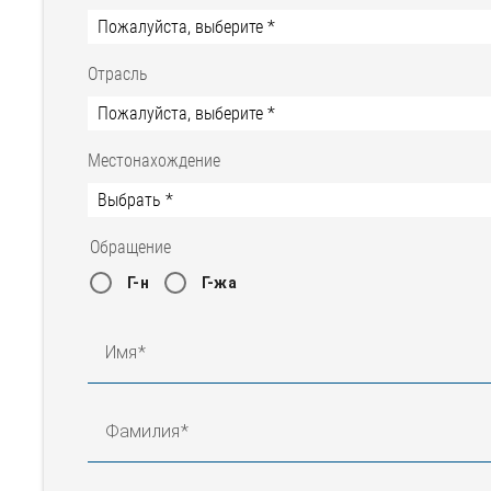
Отрасль
Местонахождение
Обращение
Г-н
Г-жа
Имя
Фамилия