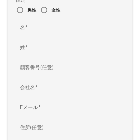
タイヤ産業
男性
女性
位置と測定点の数に応じて異
形状幅
なる
名
厚さ最大測定範囲
最大34 mm | 最大78 mm
厚さ精度
± 3 μm
クロマティック共
最大・4・mm（任意拡張可
姓
焦点センサの測定
能、垂直方向センサ位置変更
範囲
可能）
顧客番号(任意)
精度
最大± 1 μm
最大・8・mm（任意拡張可
干渉計センサの測
能、垂直方向センサ位置変更
会社名
定範囲
可能）
最大 ± 1 μm (層の厚さ <0.5 μm
精度
Eメール
にて)
ゲージ精度
(Cg&Cgk):[TW* = 10
≥1,67
住所(任意)
x 精度]
レーザー三角測量、クロマテ