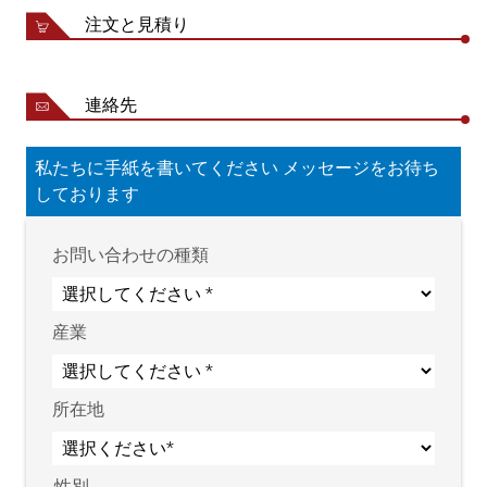
形状幅
て異なる
注文と見積り
厚さ最大測定範囲
最大34 mm | 最大78 mm
厚さ精度
± 1 μm | ± 1 μm
ゲージ精度 (Cg&Cgk):[TW
連絡先
> 1,67
= 10 x 精度]
レーザーセンサ
ポイントセンサ
私たちに手紙を書いてください メッセージをお待ち
測定点
最大 3
しております
スキャン周波数
1 kHz
2 (安全管理責任者が不要
レーザクラス
お問い合わせの種類
なレーザー)
形状厚さ分解能
< 1 μm
表示分解能
1 μm
産業
大気中の相対湿度
15 ～ 95 % (結露なきこと)
周囲温度
+10 ～ +50 °C
120 V ～ 230 V; 50 Hz/60
所在地
作動電圧
Hz; 16 A
保護等級
IP 54
性別