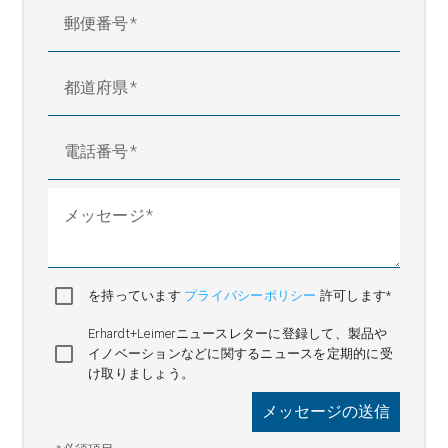
センサ
ィック共焦点、干渉計
郵便番号
測定点
最大3
スキャン周波数
センサ技術に応じて異なる
都道府県
2 (安全管理責任者が不要なレ
レーザクラス
ーザー)
形状厚さ分解能
< 1 μm
電話番号
1 μm / 0.01 クロマティック/干
表示分解能
渉計
メッセージ
大気中の相対湿度
15 ～ 95 % (結露なきこと)
周囲温度
+10 ～ +50 °C
120 V ～ 230 V; 50 Hz/60 Hz; 16
作動電圧
を持っています
プライバシーポリシー
許可します*
A
保護等級
IP 54
Erhardt+Leimerニュースレターに登録して、製品や
イノベーションなどに関するニュースを定期的に受
け取りましょう。
メッセージの送信