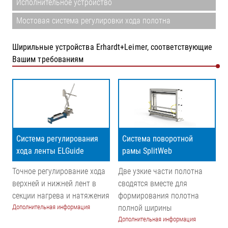
Исполнительное устройство
Мостовая система регулировки хода полотна
Ширильные устройства Erhardt+Leimer, соответствующие
Вашим требованиям
Система регулирования
Система поворотной
хода ленты ELGuide
рамы SplitWeb
Точное регулирование хода
Две узкие части полотна
верхней и нижней лент в
сводятся вместе для
секции нагрева и натяжения
формирования полотна
Дополнительная информация
полной ширины
Дополнительная информация