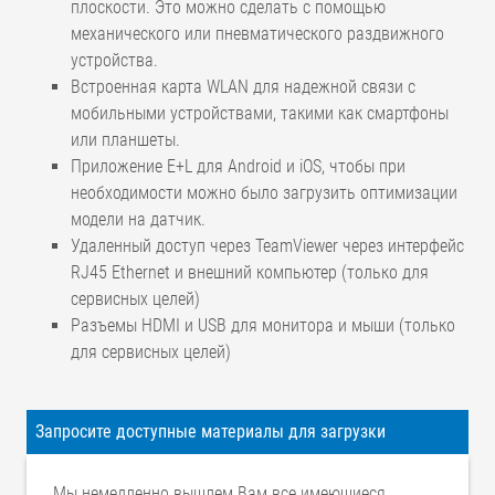
плоскости. Это можно сделать с помощью
механического или пневматического раздвижного
устройства.
Встроенная карта WLAN для надежной связи с
мобильными устройствами, такими как смартфоны
или планшеты.
Приложение E+L для Android и iOS, чтобы при
необходимости можно было загрузить оптимизации
модели на датчик.
Удаленный доступ через TeamViewer через интерфейс
RJ45 Ethernet и внешний компьютер (только для
сервисных целей)
Разъемы HDMI и USB для монитора и мыши (только
для сервисных целей)
Технические данные – датчик
Диапазон измерения
45 x 45 мм
Запросите доступные материалы для загрузки
Расстояние A *
260 мм
Расстояние B **
296 мм
Мы немедленно вышлем Вам все имеющиеся