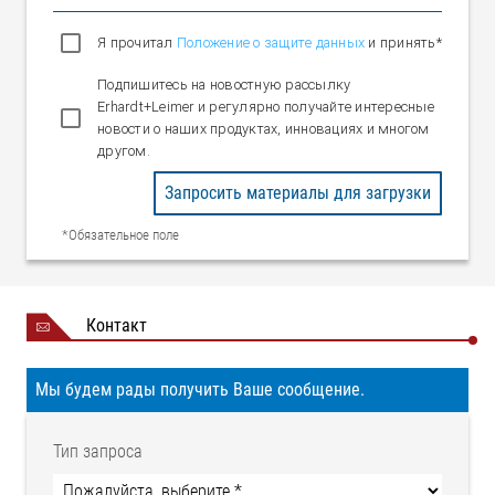
датчика и полотном
** Расстояние между корпусом
Я прочитал
Положение о защите данных
и принять*
датчика и лентой
Подпишитесь на новостную рассылку
Erhardt+Leimer и регулярно получайте интересные
новости о наших продуктах, инновациях и многом
Технические данные – световой
другом.
датчик
Запросить материалы для загрузки
Рабочее напряжение
24 В DC
Потребляемый ток
2 A
*Обязательное поле
160 x 90 x 25
Размеры
мм
Контакт
Мы будем рады получить Ваше сообщение.
Тип запроса