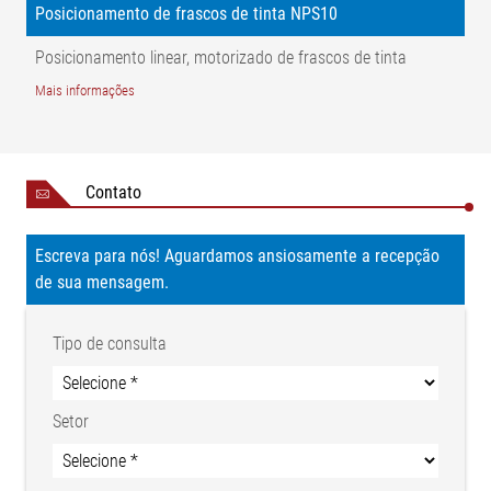
Posicionamento de frascos de tinta NPS10
= Posicionamento individual dos frascos de tinta por meio de
volante ou automaticamente por meio de motor (EL-PAPS:
Posicionamento linear, motorizado de frascos de tinta
opcional)
Mais informações
Contato
Escreva para nós! Aguardamos ansiosamente a recepção
de sua mensagem.
Tipo de consulta
Setor