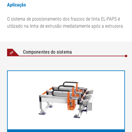
Aplicação
O sistema de posicionamento dos frascos de tinta EL-PAPS é
utilizado na linha de extrusão imediatamente após a extrusora.
Componentes do sistema
Legenda
1 = Câmera de varredura de linhas dentro da carcaça de
proteção | 2 = Posicionamento independente de cores | 3
= Suporte para frascos de tinta | 4 = Aplicador de tinta | 5 =
Iluminação do fundo | 6 = Pista (do cliente) | 7