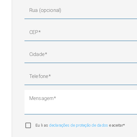
Rua (opcional)
CEP
Cidade
Telefone
Mensagem
Eu li as
declarações de proteção de dados
e aceitar*