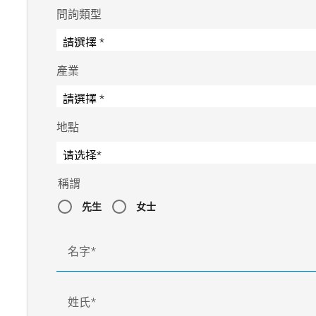
問詢類型
產業
地點
稱謂
先生
女士
名字
姓氏