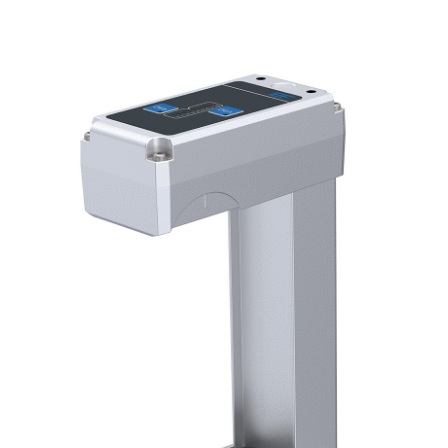
置
程自動化系統
訂購
歐洲服務據點與子公司
標籤印刷機
幅面導正系統
塗層生產線
瓦楞紙板無
•
報價
美洲服務據點與子公司
複捲檢查設備
輪胎幅面導正系統
壓延設備 / Pr
潔系統
顯示全部
•
立即註冊
亞洲服務據點與子公司
數位印刷機
瓦楞紙板幅面導正系統
滾動切割裝
紡織業幅面
顯示全部
•
•
滾筒膠印機
紡織物幅面導正系統
沖床的相關
ELCLEAN
顯示全部
顯示全部
CI 柔版印刷機
幅寬控制系統輪胎
裝配設備
•
•
顯示全部
顯示全部
MY E+L 常見問答
公司
理念
瓦楞紙板
測量技術
紙張
切割技術
品質
延線
歷史
瓦楞紙板生產線
針跡或緯紗計數系統
造紙機
紡織業的切
•
線
LSCAN
社會責任
幅面張力測量和控制系統
紙巾機
顯示全部
•
割設備
LMETA
輪胎測量系統
塗層生產線
顯示全部
設備
驗系統
瓦楞紙板的幅面張力控制
紙漿乾燥機
檢測，薄膜/紙
系統
•
ELTIM 內嵌式單位面積重
顯示全部
•
量與厚度測量系統
顯示全部
•
顯示全部