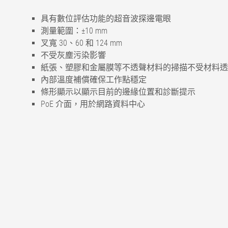
具有數位評估功能的超音波探邊電眼
測量範圍：±10 mm
叉寬 30、60 和 124 mm
不受灰塵污染影響
紙張、塑膠和金屬膜等不透聲材料的掃描不受材料透
內部溫度補償確保工作點穩定
條形顯示以顯示目前的邊緣位置和診斷提示
PoE 介面，用於網路資料中心