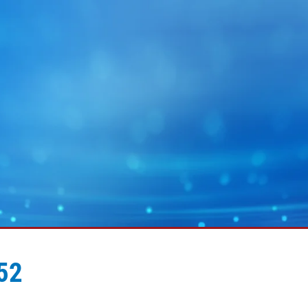
52
MY E+L
企業集團
圖形
幅面運作技術
電池
幅面除塵技