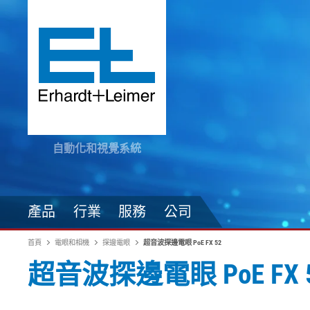
自動化和視覺系統
產品
行業
服務
公司
首頁
電眼和相機
探邊電眼
超音波探邊電眼 PoE FX 52
超音波探邊電眼 PoE FX 
驅動技術
紡織品、毛毯、不織布
隨時掌握最新資訊
原料加工
自動化技術