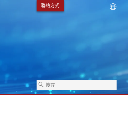
聯絡方式
術
服務套裝
Erhardt+Leimer 職涯發
衛生保健
獨立機器