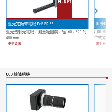
紅外線寬頻
藍光寬頻帶電眼 PoE FR 65
用於偵測
藍光透射光電眼，測量範圍廣，從160 / 320 到
位式寬頻帶
480 mm
更多資訊
更多資訊
CCD 線陣相機