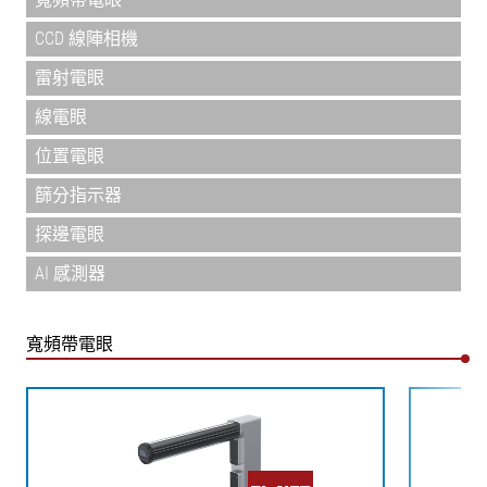
CCD 線陣相機
雷射電眼
線電眼
位置電眼
篩分指示器
探邊電眼
AI 感測器
寬頻帶電眼