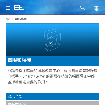
首頁
電眼和相機
產品
行業
服務
電眼和相機
公司
無論是檢測幅面的邊緣還是中心，寬度測量還是記錄導
向標準，Erhardt+Leimer 的電眼在精確的幅面導正中都
發揮著至關重要的作用。
顯示全部
寬頻帶電眼