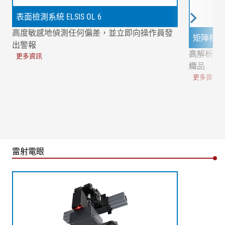
表面檢測系統 ELSIS OL 6
高度敏感地偵測任何偏差，並立即向操作員發
矩陣相機 O
出警報
高解析度
更多資訊
織品
更多資訊
雷射電眼