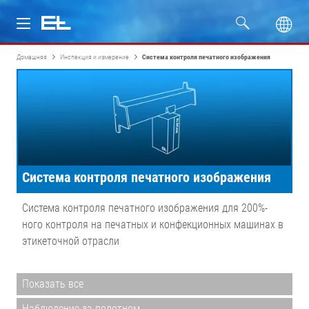
Домашняя
Инспекция и измерение
Система контроля печатного изображения
Изделия
Отрасли
Сервис
Система контроля печатного изображения
Компания
Система контроля печатного изображения для 200%-
ного контроля на печатных и конфекционных машинах в
этикеточной отрасли
Показать все
Наблюдение за полотном