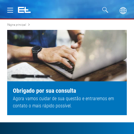
Página principal
Produtos
Setores
Assistência
Empresa
Obrigado por sua consulta
Agora vamos cuidar de sua questão e entraremos em
contato o mais rápido possível.