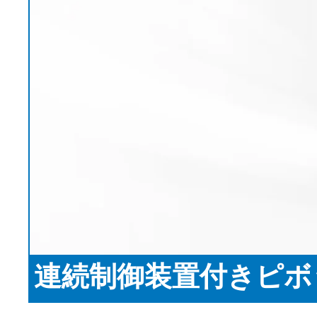
布
く
EL.MOTION - BLDCドライブ
スリッター
コルゲータ
ユニット
サイジングマシン
展示会情報
コーティン
動化
•
チューブ切断ライン
News
全て表示する
スコーチャー
ニュースレター
マーセライズ加工機
プレスキット
•
KKV染色システム
全て表示する
•
全て表示する
ニュースレター
Erhardt+Leimerニュースレタ
プラスチック
タイヤ＆ゴ
ーに登録して、製品やイノ
ベルトガイディング技術
検査技術
ベーションなどに関するニ
ブローフィルム押出機
テキスタイ
ュースを定期的に受け取り
ベルトテンション制御シ
平板押出機
ライン
印刷検査
ましょう。
ステム
製袋機
スチールコ
ウェブ監視
連続制御装置付きピボッ
紙用フェルト・ワイヤー
フィルム延伸ライン
ーライン
ELSCAN
•
ガイド
テキスタイ
金属探知システ
全て表示する
ここからご登録ください
紙用フェルト・ワイヤー
機
タイヤ用表