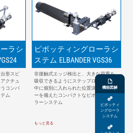
ローラシ
ピボッティングローラシ
GS24
ステム ELBANDER VGS36
型台形スピ
非接触式エッジ検出と、大きな荷重を
きアクチュ
吸収できるようにステップローラーの

機能図解
行うコンパ
中に個別に入れられた位置決めローラ
ステム
ーを備えたコンパクトなピボットロー

ラーシステム
ピボッティ
ングローラ
システム
もっと見る
