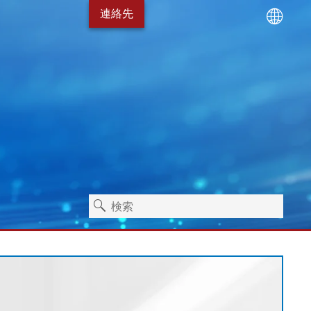
連絡先
ーニング技術
サービスパッケージ
エアハルト ライマーで
衛生
スタンドアローン機