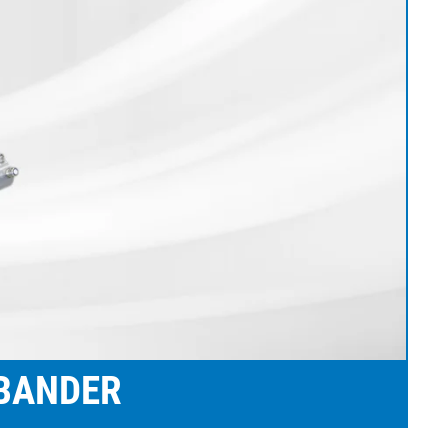
のキャリア
グライン
ェブクリーナ
赤ちゃん用おむつ製造装
段ボール産業用機械
備 / プレス
置
タイヤ産業向け機械
返却および修理
リワインダー
ル産業用ウェ
女性用衛生製品製造装置
繊維産業用機械
•
ングシステム
大人用おむつ製造装置
全て表示する
ウェットティッシュ製造
•
•
サービスツール
装置
全て表示する
全て表示する
E+L ハイライト
ティッシュコンバーティ
ング装置
•
アフターセールスドキ
全て表示する
ュメント
その他の業界
グ技術
ラベリング装置
製造装置
ル用カッティ
チューブ製造装置
•
グシステム
ム
NDER
全て表示する
•
乾燥機
全て表示する
•
全て表示する