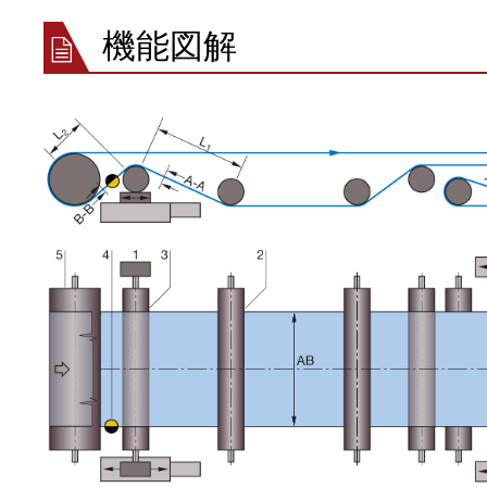
ガイド
スチールコ
ム
機能図解
•
押出ライン
ELSIS 表
全て表示する
ム/紙