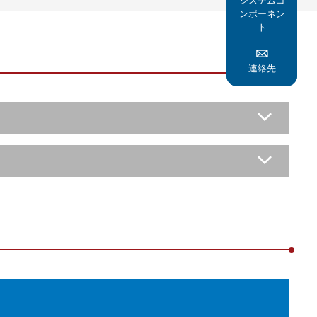
システムコ
ンポーネン
ト

連絡先