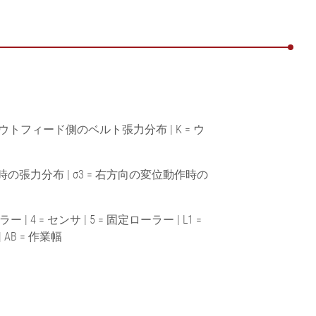
アウトフィード側のベルト張力分布 | K = ウ
作時の張力分布 | σ3 = 右方向の変位動作時の
ー | 4 = センサ | 5 = 固定ローラー | L1 =
 AB = 作業幅