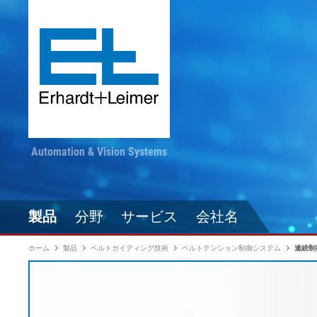
Automation & Vision Systems
製品
分野
サービス
会社名
ホーム
製品
ベルトガイディング技術
ベルトテンション制御システム
連続制
駆動技術
繊維・カーペット・不織
最新情報をお見逃しな
コンバージ
自動化技術