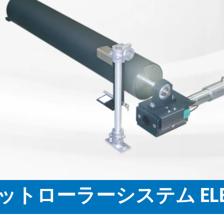
リワインダー
のプロセス自
注文
拠点 & 系列子会社 ヨーロッ
ラベル印刷機
ウェブガイドシステム
コーティン
非接触式ウ
グライン
提案
パ
検査用リワインダー
タイヤ用ウェブガイドシ
カレンダー設
段ボール
•
•
今、登録する
拠点 & 系列子会社 アメリカ
デジタル印刷機
ステム
スリッター
テキスタイ
全て表示する
全て表示する
•
拠点 & 系列子会社 アジア
ウェブオフセット印刷機
ウェブガイドシステム 段
パンチ
ブクリーニ
全て表示する
•
フレキソ印刷機 CI
ボール
組立装置
ELCLEAN
全て表示する
•
テキスタイルウェブガイ
全て表示する
ドシステム
「MY E+L」に関するよくあ
Bahnbreitenregelsysteme
る質問
会社名
Reifen
理念
•
全て表示する
品質
沿革
ム
段ボール
紙
社会的責任
測定技術
カッティン
•
ルカレンダー
段ボール設備
抄紙機
全て表示する
•
ステッチおよびスレッド
ティッシュ
テキスタイ
全て表示する
ードカレンダ
システム
カウントシステム
コーティン
ングシステ
トローラーシステム ELBA
ウェブテンション測定・
セルロース
ルコード切断
ム ELMETA
制御システム
面検査システ
タイヤ測定システム