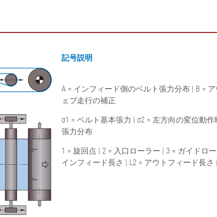
ード切断機
段ボール用ウェブテンシ
面検査、フィル
ョンコントロールシステ
•
ム
全て表示する
•
インライン表面重量・厚
全て表示する
さ測定システム ELTIM
記号説明
•
全て表示する
A = インフィード側のベルト張力分布 | B = 
ェブ走行の補正
σ1 = ベルト基本張力 | σ2 = 左方向の変位動
張力分布
1 = 旋回点 | 2 = 入口ローラー | 3 = ガイドローラ
インフィード長さ | L2 = アウトフィード長さ |