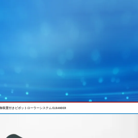
御装置付きピボットローラーシステム ELBANDER
ョン
MY E+L
E+Lグループ
グラフィック
ウェブガイディング技術
電池
ウェブクリ