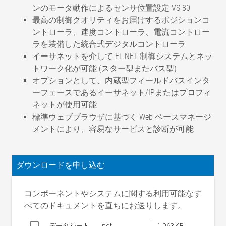
ンのモータ動作によるセンサ位置設定 VS 80
最高の制御クオリティをお届けするポジションコ
ントローラ、速度コントローラ、電流コントロー
ラを装備した統合式デジタルコントローラ
イーサネットを介して EL.NET 制御システムとネッ
トワーク化が可能 (スター型またバス型)
オプションとして、内蔵型フィールドバスインタ
ーフェースであるイーサネット/IPまたはプロフィ
ネットが使用可能
標準ウェブブラウザに基づく Web ベースマネージ
メントにより、容易なサービスと診断が可能
ガイディング精度
< ± 0.15 mm (素材による)
エラー周波数
最大 2 Hz
ダウンロードを申し込む
定格幅
400 ～ 2400 mm
定格変位量
コンポーネントやシステムに関する利用可能なす
NB 400 ～ 800 mm
±30 mm
べてのドキュメントを直ちにお送りします。
NB 900 ～ 1500 mm
±55 mm
データシート
pdf
1,063 KB