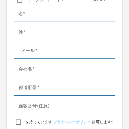
NB 1100 ～ 2400 mm
±75 mm
排出ローラーの定格制
30 mm/s (AG 90、F=800 N)
名
御速度
ウェブテンション
最大 700 N
ローラー径
姓
SR 4311
80/100/120/160 mm
SR 4321/SR 4331
100/120/160/200 mm
Eメール
周囲温度
+10 °C ～ +50 °C
保管温度
-20 °C ～ +80 °C
相対湿度
15 ～ 95% (結露なきこと)
会社名
作動電圧
定格値
24 V DC
都道府県
20 ～ 30 V DC (リップルを
定格電圧範囲
含む)
電源ユニットを含む定
顧客番号(任意)
100 ～ 240 V、50/60 Hz
格電圧範囲
最大 2.5 A DC (手動のセン
を持っています
プライバシーポリシー
許可します*
消費電力
サ位置設定)