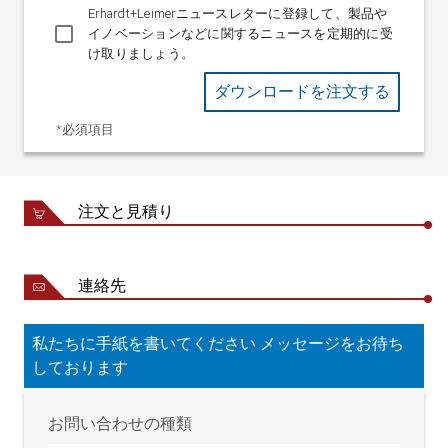
Erhardt+Leimerニュースレターに登録して、製品や
最大 3.7 A DC (モータ動作
イノベーションなどに関するニュースを定期的に受
によるセンサ位置設定)
け取りましょう。
フィールドバスインタ
イーサネット UDP、イー
ーフェース、オプショ
ダウンロードを注文する
サネット IP、プロフィネ
ン
ット
*必須項目
機械指令 2006/42/EC に基
認証
づくNRTL認証 CU72180310
02
注文と見積り
保護等級
IP 54
重量
185 kg (定格幅 2400 mm)
連絡先
私たちに手紙を書いてください メッセージをお待ち
しております
お問い合わせの種類