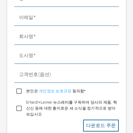
롤러 직경
SR 4311
80/100/120/160mm
이메일
SR 4321/SR 4331
100/120/160/200mm
주변온도
+10 °C ~ +50 °C
보관 온도
-20 °C ~ +80 °C
회사명
상대 습도
15~95 %(비응축)
운전 전압
도시명
정격값
24V DC
정격 범위
20~30V DC(맥동 포함)
전원장치를 통한
고객번호(옵션)
100~240 V, 50/60 Hz
정격범위
최대 2.5 A DC(수동 센서 포지셔
본인은
개인정보 보호규정
동의함*
소비전류
닝)
Erhardt+Leimer 뉴스레터를 구독하여 당사의 제품, 혁
최대 3.7 A DC(전동 센서 포지셔
신신 등에 대한 흥미로운 새 소식을 정기적으로 받아
닝)
보십시오.
옵션 필드버스 인
이더넷 UDP; 이더넷 IP; Profinet
터페이스
다운로드 주문