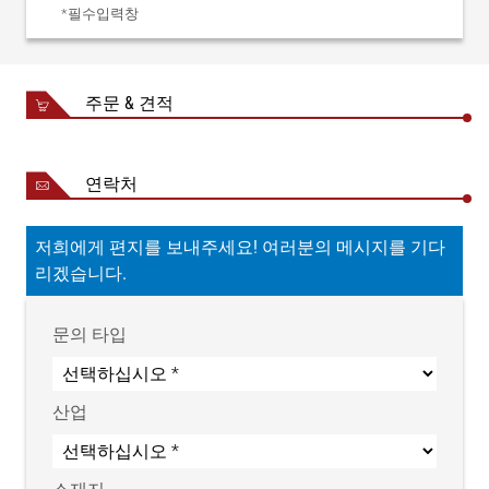
기계류 지침 2006/42/EC, NRTL 인
*필수입력창
인증
증서 72180310 02에 따른 편입 선
언서
보호등급
IP 54
주문 & 견적
중량
185kg(정격 폭 2400mm)
연락처
저희에게 편지를 보내주세요! 여러분의 메시지를 기다
리겠습니다.
문의 타입
산업