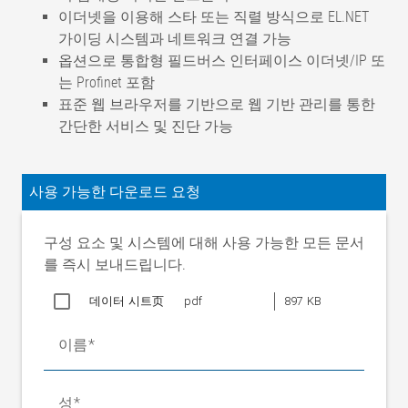
이더넷을 이용해 스타 또는 직렬 방식으로 EL.NET
가이딩 시스템과 네트워크 연결 가능
옵션으로 통합형 필드버스 인터페이스 이더넷/IP 또
는 Profinet 포함
표준 웹 브라우저를 기반으로 웹 기반 관리를 통한
간단한 서비스 및 진단 가능
가이딩 정확도
< ±0.15mm(재료에 따라 결정)
결함 주파수
최대 2 Hz
사용 가능한 다운로드 요청
정격 폭
400~2400mm
정격 조절거리
구성 요소 및 시스템에 대해 사용 가능한 모든 문서
NB 400~800mm
±30mm
를 즉시 보내드립니다.
NB 900~1500mm
±55mm
데이터 시트页
pdf
897 KB
NB 1100~2400mm
±75mm
아웃피드 롤러에
이름
서의 정격 컨트롤
30mm/s(F=800N인 AG 90)
속도
웹 장력
최대 700 N
성