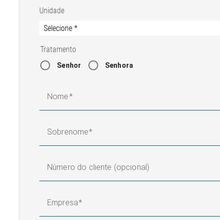
Grau de proteção
IP 54
Unidade
Pressão operacional
3 bar
dispositivo de elevação
Tratamento
Senhor
Senhora
Nome
Sobrenome
Número do cliente (opcional)
Empresa