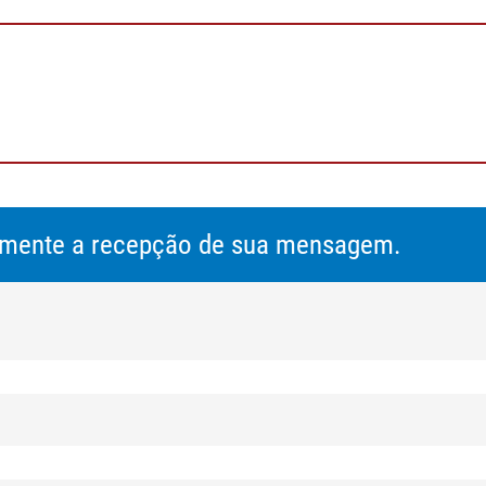
 F=1000 N)
amente a recepção de sua mensagem.
ção)
ondulação)
/IP, opcional: Profinet e outros sistemas de barramento de dados