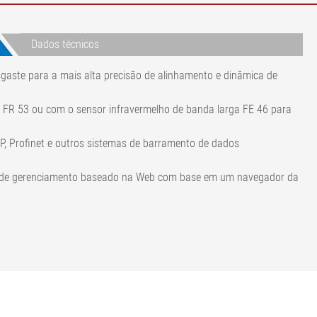
Dados técnicos
gaste para a mais alta precisão de alinhamento e dinâmica de
 FR 53 ou com o sensor infravermelho de banda larga FE 46 para
/IP, Profinet e outros sistemas de barramento de dados
eio de gerenciamento baseado na Web com base em um navegador da
s deslizantes com três rolos para pré-regulagem de uma banda
áquina de fabricação de pneus
ores mediante consulta
ial)