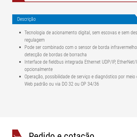
Descrição
Tecnologia de acionamento digital, sem escovas e sem des
regulagem
Pode ser combinado com o sensor de borda infravermelho
detecção de bordas de borracha
Interface de fieldbus integrada Ethernet UDP/IP, EtherNet
opcionalmente
Operação, possibilidade de serviço e diagnóstico por m
Web padrão ou via DO 32 ou OP 34/36
Sistema compacto de rolo
de rodagem (Tread) na m
Sensores
FE 46/FR 53 Outros sens
Atuadores
AG 9
Precisão de alinhamento
< ±1 mm (conforme mater
Pedido e cotação
Largura nominal
400 a 1550 mm