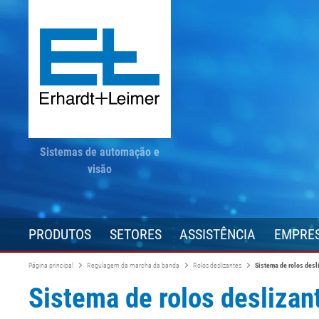
Sistemas de automação e
visão
PRODUTOS
SETORES
ASSISTÊNCIA
EMPRE
Página principal
Regulagem da marcha da banda
Rolos deslizantes
Sistema de rolos des
Sistema de rolos desliza