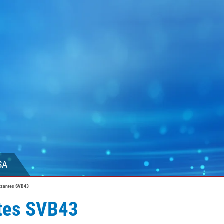
SA
lizantes SVB43
ntes SVB43