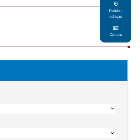

Pedido e
cotação

Contato