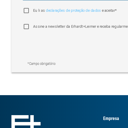
Eu li as
declarações de proteção de dados
e aceitar*
Assine a newsletter da Erhardt+Leimer e receba regularme
*Campo obrigatório
Empresa