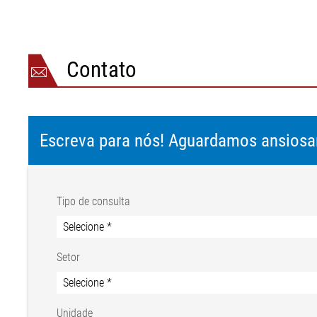
Material área seca
aço p
Pressão nominal
0-10 
Contato
Escreva para nós! Aguardamos ansios
Tipo de consulta
Setor
Unidade