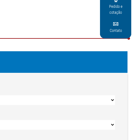
Pedido e
cotação

Contato