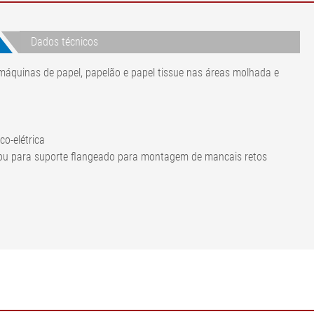
Dados técnicos
máquinas de papel, papelão e papel tissue nas áreas molhada e
o-elétrica
o ou para suporte flangeado para montagem de mancais retos
0 N
0 N
mm
mm
mm
C a +150 °C
noxidável