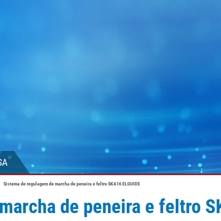
SA
Sistema de regulagem de marcha de peneira e feltro SKA16 ELGUIDE
marcha de peneira e feltro 