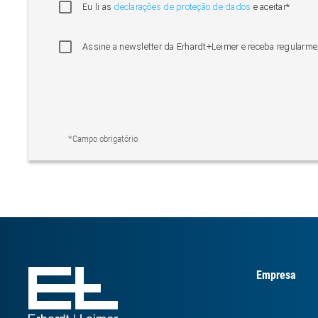
Eu li as
declarações de proteção de dados
e aceitar*
Assine a newsletter da Erhardt+Leimer e receba regularme
*Campo obrigatório
Empresa