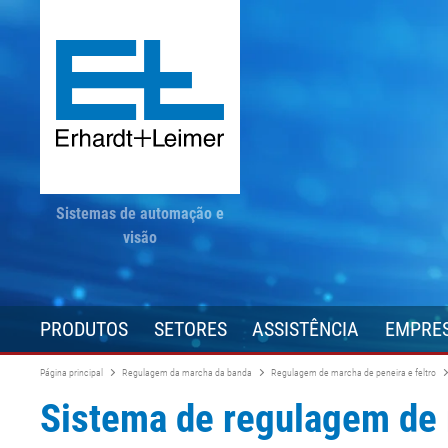
Sistemas de automação e
visão
PRODUTOS
SETORES
ASSISTÊNCIA
EMPRE
Página principal
Regulagem da marcha da banda
Regulagem de marcha de peneira e feltro
Sistema de regulagem de 