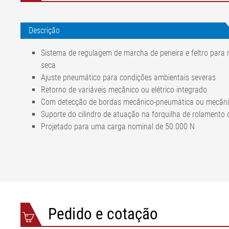
Descrição
Sistema de regulagem de marcha de peneira e feltro para 
seca
Ajuste pneumático para condições ambientais severas
Retorno de variáveis mecânico ou elétrico integrado
Com detecção de bordas mecânico-pneumática ou mecânic
Suporte do cilindro de atuação na forquilha de rolament
Projetado para uma carga nominal de 50.000 N
Capacidade de carga nominal
5000
Força atuadora nominal a 3,5 bar
1410
Percurso de atuação nominal automático
±80 
Percurso de atuação nominal manual (opcional)
±40 
Diâmetro de cilindro
250 
Pedido e cotação
Temperatura ambiente
+10 °
Material área úmida
aço i