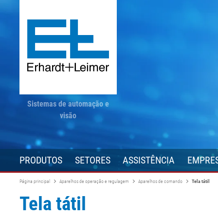
Sistemas de automação e
visão
PRODUTOS
SETORES
ASSISTÊNCIA
EMPRE
Página principal
Aparelhos de operação e regulagem
Aparelhos de comando
Tela tátil
Tela tátil