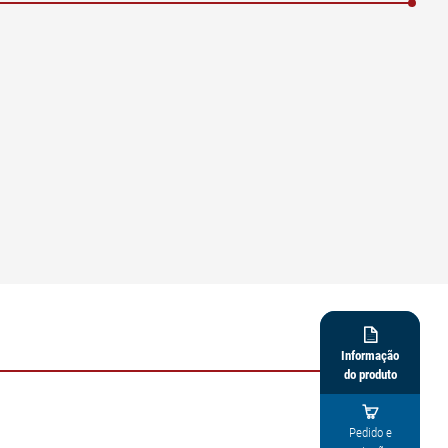

Informação
do produto

Pedido e