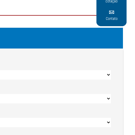
cotação

Contato