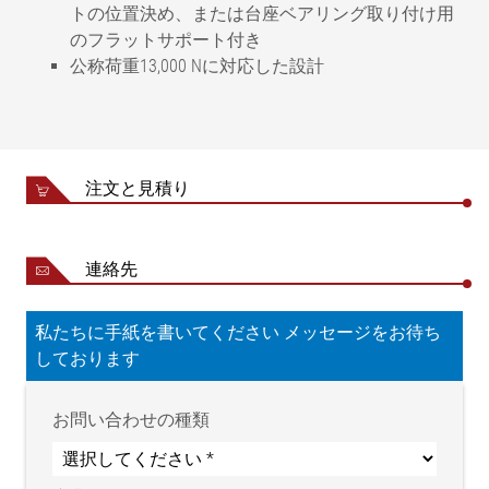
トの位置決め、または台座ベアリング取り付け用
のフラットサポート付き
公称荷重13,000 Nに対応した設計
定格推力
13000 N
3.5 barの定格アクチュエータ推
3500 N
力
注文と見積り
定格移動距離、自動
±45 mm
定格移動距離 、マニュアル(オプ
±25 mm
ション)
連絡先
シリンダ径
125 mm
機器の周囲温度
+10 °C ～ +150 °C
私たちに手紙を書いてください メッセージをお待ち
ステンレススチ
素材, ウェットエリア
しております
ール
素材, ドライエリア
塗装スチール
定格圧力
0-10 bar
お問い合わせの種類