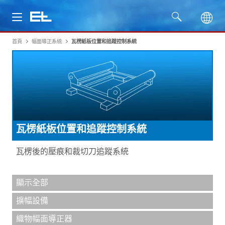
首頁
幅面導正系統
瓦楞紙板位置和追蹤控制系統
產品
行業
服務
瓦楞紙板位置和追蹤控制系統
公司
瓦楞後的壓痕和裁切刀追蹤系統
顯示全部
擴幅設備
織物幅面導正器