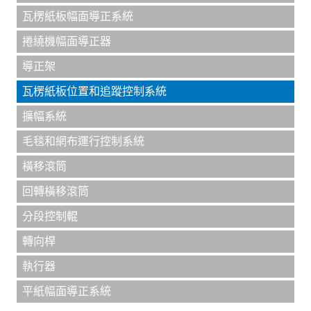
瓦楞紙板幅面導正系統
捲繞機幅面導正器
導正架
瓦楞紙板位置和追蹤控制系統
擴幅系統
毛毯和網布運行控制系統
橫移滾筒
回轉橫移滾筒
分段控制輥
轉向桿
執行器
平紙幅面導正系統