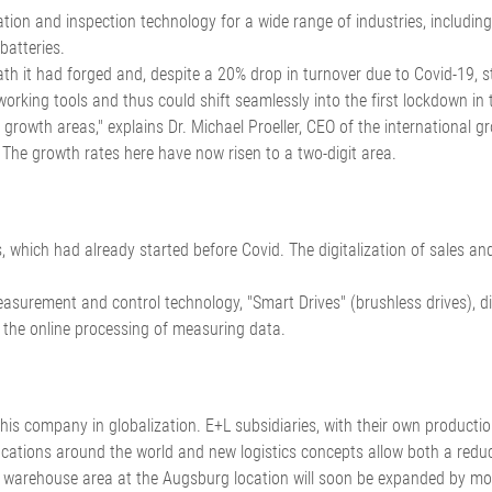
on and inspection technology for a wide range of industries, including th
Oluklu mukavva ürün hattı
atteries.
enetimi
gerilimi regülasyon sistemleri
h it had forged and, despite a 20% drop in turnover due to Covid-19, st
ntrolü,
ELTIM Inline Yüzey Ağırlığı ve
rking tools and thus could shift seamlessly into the first lockdown in 
Kalınlık Ölçüm Sistemi
•
•
in growth areas," explains Dr. Michael Proeller, CEO of the international
Hepsini göster
Hepsini göster
. The growth rates here have now risen to a two-digit area.
 which had already started before Covid. The digitalization of sales and
surement and control technology, "Smart Drives" (brushless drives), digi
 the online processing of measuring data.
r his company in globalization. E+L subsidiaries, with their own productio
cations around the world and new logistics concepts allow both a reduct
d warehouse area at the Augsburg location will soon be expanded by m