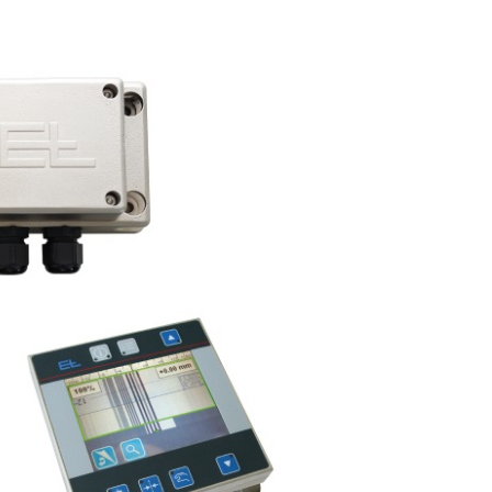
식
판지 웹 클리
아기 기저귀 기계
골판지 산업을 위한 기계
 / 프레스
여성 위생용품 기계
타이어 산업을 위한 기계
반품 및 수리
클리닝 시스템
성인용 기저귀 기계
섬유 산업용 기계
•
물휴지 기계
모두 보기
•
티슈 컨버팅 기계
모두 보기
•
•
서비스 툴
모두 보기
모두 보기
E+L 하이라이트
기타 산업
애프터 세일 문서
라벨 인쇄기
시스템
튜브 생산 시스템
•
•
모두 보기
모두 보기
드라이어
•
모두 보기