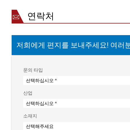
정격 범위
20~30V DC(맥동 포함)
전원장치를 통한 정격범위
100~240 V, 50/60 Hz
연락처
소비전류
최대 2.2A DC(수동 센
최대 5.5 A DC(수동 
최대 7.7 A DC(수동 
옵션 필드버스 인터페이스
이더넷 UDP/IP, EtherNe
저희에게 편지를 보내주세요! 여러
옵션: Profinet 및 
인증
기계류 지침 2006/42
NRTL 인증서 CU72170613
NRTL 인증서 72210743 
문의 타입
보호등급
IP 54
산업
액추에이터 AG 9
유형
정격 조절거리
정격 조절
AG 9003
±25 mm
800 N
소재지
AG 9013
±50 mm
800 N
AG 9023
±75 mm
800 N