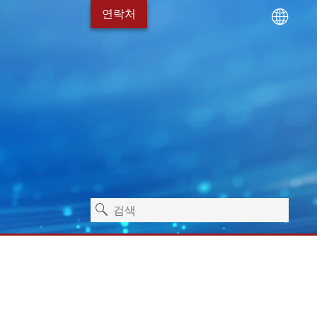
연락처
기술
서비스 패키지
Erhardt+Leimer 채용 소
위생
독립형 기계