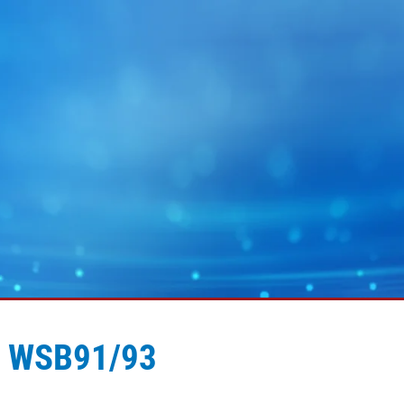
SB91/93
MY E+L
회사 그룹
그래픽
웹 가이딩 기술
배터리
웹 클리닝 