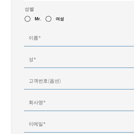
AG 9033
±100 mm
800 N
성별
AG 9103
±25 mm
1000 N
Mr.
여성
AG 9113
±50 mm
1000 N
AG 9123
±75 mm
1000 N
이름
AG 9133
±100 mm
1000 N
AG 9313
±50 mm
3000 N
AG 9333
±100 mm
3000 N
성
AG 9343
±150 mm
3000 N
AG 9353
±200 mm
3000 N
AG 9613
±50 mm
5500 N
고객번호(옵션)
AG 9633
±100 mm
5500 N
AG 9643
±150 mm
5500 N
AG 9653
±200 mm
5500 N
회사명
AG 9709
±25 mm
6800 N
AG 9719
±50 mm
6800 N
AG 9729
이메일
±75 mm
6800 N
AG 9739
±100 mm
6800 N