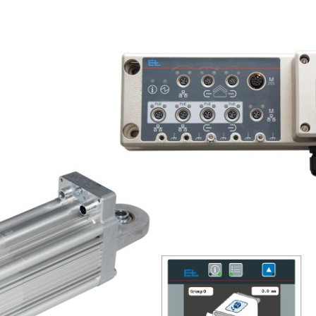
 자동화
주문
유럽 지사 & 자회사
라벨 인쇄기
웹 가이딩 시스템
코팅 시스템
비접촉식 골
•
견적
아메리카 지사 & 자회사
인스펙션 리와인더
타이어 웹 가이딩 시스템
캘린더 라인
닝
모두 보기
•
지금 등록하기
지사 & 자회사
디지털 프린팅 머신
골판지 웹 가이딩 시스템
슬리팅 머신
직물 시트 
모두 보기
•
•
웹 오프셋 인쇄기
직물 웹 가이딩 시스템
펀칭
ELCLEAN
모두 보기
모두 보기
플렉소 인쇄기 CI
타이어 웹 폭 컨트롤 시스
조립 시스템
•
템
모두 보기
•
MY E+L FAQs
회사명
모두 보기
철학
무
골판지
종이
품질
술
측정 기술
커팅 기술
린더 라인
연혁
코루게이터
제지기
•
린더 라인
션
사회적 책임
편물 및 스레드 카운팅 시
티슈 기계
직물 커팅 
모두 보기
•
팅 시스템
 시스템
스템
코팅 시스템
모두 보기
팅 시스템
웹 장력 측정 및 제어 시스
셀룰로스 
템 ELMETA
템
•
 인스펙션
타이어 측정시스템
모두 보기
검사, 필름/종이
골판지 웹 장력 컨트롤 시
•
스템
모두 보기
인라인 면중량 및 두께 측