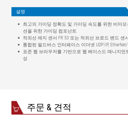
설명
최고의 가이딩 정확도 및 가이딩 속도를 위한 비마
션을 위한 가이딩 컴포넌트
적외선 에지 센서 FR 53 또는 적외선 브로드 밴드 센서 FE
통합된 필드버스 인터페이스 이더넷 UDP/IP, EtherNet/I
표준 웹 브라우저를 기반으로 웹 베이스드 매니지먼트 또는 
성
가이딩 정확도
< ±0.2mm(재료에 따라
정격 컨트롤 속도
1 ~ 30 mm/s (AG 90/93
1 ~ 60 mm/s (AG 91)
주변온도
+10 °C ~ +50 °C(AG91/9
보관 온도
-20 °C ~ +80 °C
주문 & 견적
상대 습도
15~95%(비응축)
운전 전압
정격값
24V DC