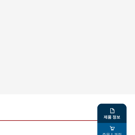

제품 정보

주문 & 견적