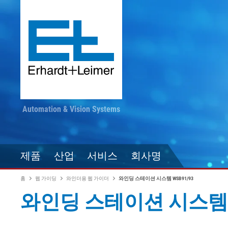
Automation & Vision Systems
제품
산업
서비스
회사명
홈
웹 가이딩
와인더용 웹 가이더
와인딩 스테이션 시스템 WSB91/93
와인딩 스테이션 시스템 W
드라이브 기술
직물, 카펫, 플리스
최신 정보를 놓치지 마
컨버팅
자동화 기술