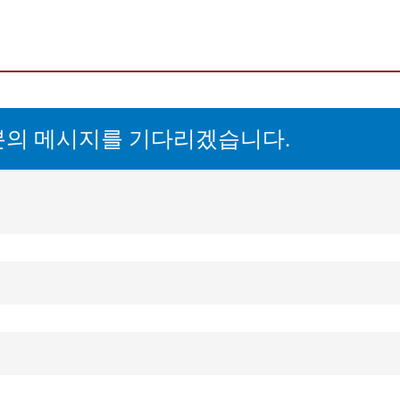
서 포지셔닝 탑재 AG 90)
센서 포지셔닝 탑재 AG 91)
센서 포지셔닝 탑재 AG 93)
t/IP
분의 메시지를 기다리겠습니다.
기타 데이터 버스 시스템
/EC에 따른 편입 선언서
 04(AG 91/93)
02(DN 40)
력