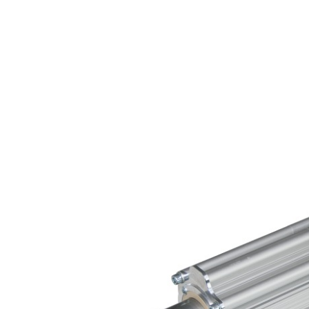
세요
EL.MOTION - BLDC 드라이
사이징 머신
슬리팅 머신
골판지 공정
브 유닛
튜브 커팅 시스템
박람회
코팅 시스템
•
스콜처
News
모두 보기
머서화 시스템
뉴스레터
KKV 다잉 시스템
보도자료 키트
•
•
모두 보기
모두 보기
뉴스레터
플라스틱
타이어 및 고
벨트 위치 컨트롤 기술
인스펙션 기
블로운 필름 압출기
직물 코드 캘
Erhardt+Leimer 뉴스레터를 구
벨트 가이딩 시스템
플랫 사출 압출기
스틸 코드 캘
인쇄 인스펙
독하여 당사의 제품, 혁신에
종이 펠트 및 와이어 위치
비닐백 생산 기계
직물 코드 커
웹 모니터링
대한 흥미로운 새 소식을 정
종이 펠트 및 와이어 스트
필름 스트레칭 시스템
스틸 코드 커
ELSCAN
•
기적으로 받아보십시오
레처
사출 라인
금속 검출 시스
모두 보기
•
타이어 표면
모두 보기
ELSIS 표면 
등록하기