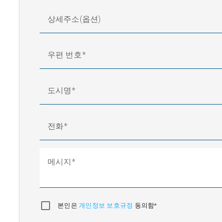
AG 9749
±150 mm
6800 N
상세주소(옵션)
우편 번호
도시명
전화
메시지
본인은
개인정보 보호규정
동의함*