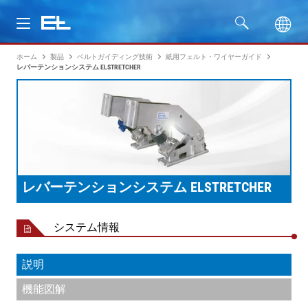
ホーム
製品
ベルトガイディング技術
紙用フェルト・ワイヤーガイド
製品
レバーテンションシステム ELSTRETCHER
分野
サービス
会社名
レバーテンションシステム ELSTRETCHER
システム情報
説明
機能図解