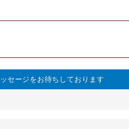
最大 30 mm/s (F=800 NでAG 90 / F=3000NでAG 93)
最大 1000 N / 2000 N
80/100/120/160/200 mm
+10 °C ～ +50 °C
-20 °C ～ +80 °C
15 ～ 95% (結露なきこと)
24 V DC
20 ～ 30 V DC (リップルを含む)
100 ～ 240 V、50/60 Hz
メッセージをお待ちしております
最大 2.5 A DC (手動のセンサ位置設定)
イーサネット UDP、イーサネット/IP、プロフィネット
機械指令 2006/42/EC に基づく組込宣言書
IP 54