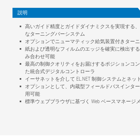
説明
高いガイド精度とガイドダイナミクスを実現する、
なターニングバーシステム
オプションでニューマティック給気装置付きターニ
紙および透明なフィルムのエッジを確実に検出するため、F
み合わせ可能
最高の制御クオリティをお届けするポジションコン
た統合式デジタルコントローラ
イーサネットを介して EL.NET 制御システムとネ
オプションとして、内蔵型フィールドバスインター
用可能
標準ウェブブラウザに基づく Web ベースマネー
ガイディング精度
エラー周波数
定格幅
定格変位量