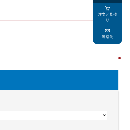

注文と見積
り

連絡先