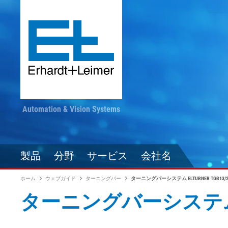
Automation & Vision Systems
製品
分野
サービス
会社名
ホーム
ウェブガイド
ターニングバー
ターニングバーシステム ELTURNER TGB13/2
ターニングバーシステム ELT
駆動技術
繊維・カーペット・不織
最新情報をお見逃しな
コンバージ
自動化技術