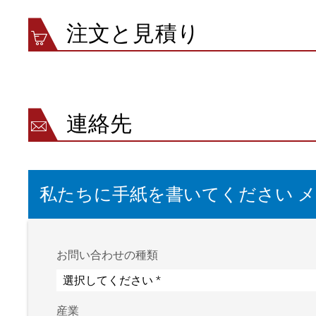
排出ローラーでの定格変位速度
注文と見積り
ウェブテンション
ターニングバー直径
周囲温度
保管温度
相対湿度
連絡先
作動電圧
定格値
定格電圧範囲
電源ユニットを含む定格電圧範囲
私たちに手紙を書いてください 
消費電力
フィールドバスインターフェース、オプション
認証
保護等級
お問い合わせの種類
産業