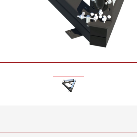
ード切断機
段ボール用ウェブテンシ
面検査、フィル
ョンコントロールシステ
•
ム
全て表示する
•
インライン表面重量・厚
全て表示する
さ測定システム ELTIM
•
全て表示する