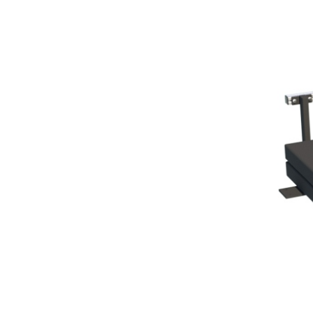
布
く
EL.MOTION - BLDCドライブ
スリッター
コルゲータ
ユニット
サイジングマシン
展示会情報
コーティン
動化
•
チューブ切断ライン
News
全て表示する
スコーチャー
ニュースレター
マーセライズ加工機
プレスキット
•
KKV染色システム
全て表示する
•
全て表示する
ニュースレター
Erhardt+Leimerニュースレタ
プラスチック
タイヤ＆ゴ
ーに登録して、製品やイノ
ベルトガイディング技術
検査技術
ベーションなどに関するニ
ブローフィルム押出機
テキスタイ
ュースを定期的に受け取り
ベルトテンション制御シ
平板押出機
ライン
印刷検査
ましょう。
ステム
製袋機
スチールコ
ウェブ監視
紙用フェルト・ワイヤー
フィルム延伸ライン
ーライン
ELSCAN
•
ガイド
テキスタイ
金属探知システ
全て表示する
ここからご登録ください
紙用フェルト・ワイヤー
機
タイヤ用表