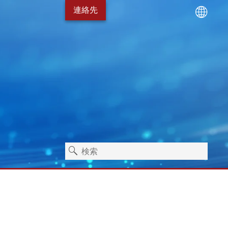
連絡先
ーニング技術
サービスパッケージ
エアハルト ライマーで
衛生
スタンドアローン機