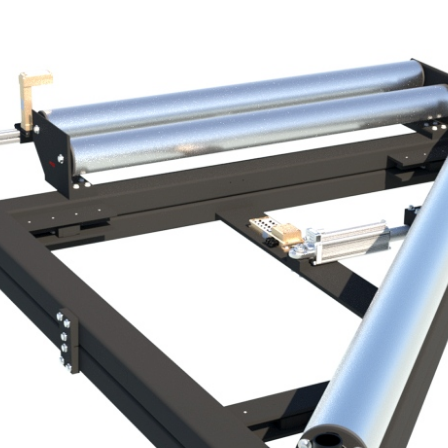
リワインダー
のプロセス自
注文
拠点 & 系列子会社 ヨーロッ
ラベル印刷機
ウェブガイドシステム
コーティン
非接触式ウ
グライン
提案
パ
検査用リワインダー
タイヤ用ウェブガイドシ
カレンダー設
段ボール
•
•
今、登録する
拠点 & 系列子会社 アメリカ
デジタル印刷機
ステム
スリッター
テキスタイ
全て表示する
全て表示する
•
拠点 & 系列子会社 アジア
ウェブオフセット印刷機
ウェブガイドシステム 段
パンチ
ブクリーニ
全て表示する
•
フレキソ印刷機 CI
ボール
組立装置
ELCLEAN
全て表示する
•
テキスタイルウェブガイ
全て表示する
ドシステム
「MY E+L」に関するよくあ
Bahnbreitenregelsysteme
る質問
会社名
Reifen
理念
•
全て表示する
品質
沿革
ム
段ボール
紙
社会的責任
測定技術
カッティン
•
ルカレンダー
段ボール設備
抄紙機
全て表示する
•
ステッチおよびスレッド
ティッシュ
テキスタイ
全て表示する
ードカレンダ
システム
カウントシステム
コーティン
ングシステ
ウェブテンション測定・
セルロース
ルコード切断
ム ELMETA
制御システム
面検査システ
タイヤ測定システム