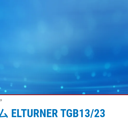
3
URNER TGB13/23
ョン
MY E+L
E+Lグループ
グラフィック
ウェブガイディング技術
電池
ウェブクリ