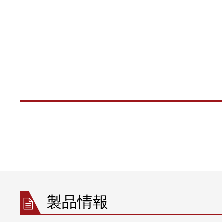
ガイド
スチールコ
ム
•
押出ライン
ELSIS 表
全て表示する
ム/紙
製品情報