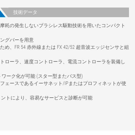
技術データ
摩耗の発生しないブラシレス駆動技術を用いたコンパクト
ングバーを用意
R 54 赤外線または FX 42/52 超音波エッジセンサと組
トローラ、速度コントローラ、電流コントローラを装備し
ットワーク化が可能 (スター型またバス型)
フェースであるイーサネット/IPまたはプロフィネットが使
ジメントにより、容易なサービスと診断が可能
< ±1 mm (素材による)
最大 2 Hz
400 ～ 3000 mm
±25 mm / ±50 mm / ±75 mm / ±100 mm