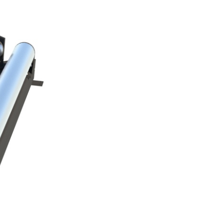
のキャリア
グライン
ェブクリーナ
赤ちゃん用おむつ製造装
段ボール産業用機械
備 / プレス
置
タイヤ産業向け機械
返却および修理
リワインダー
ル産業用ウェ
女性用衛生製品製造装置
繊維産業用機械
•
ングシステム
大人用おむつ製造装置
全て表示する
ウェットティッシュ製造
•
•
サービスツール
装置
全て表示する
全て表示する
E+L ハイライト
ティッシュコンバーティ
ング装置
•
アフターセールスドキ
全て表示する
ュメント
その他の業界
グ技術
ラベリング装置
製造装置
ル用カッティ
チューブ製造装置
•
グシステム
ム
全て表示する
•
乾燥機
全て表示する
•
全て表示する