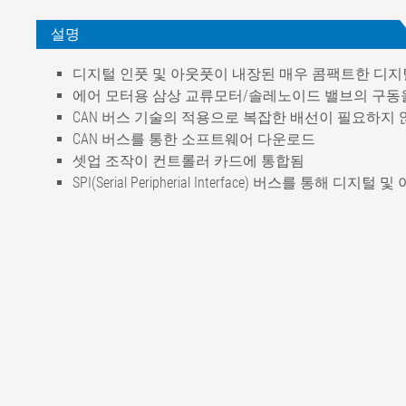
설명
디지털 인풋 및 아웃풋이 내장된 매우 콤팩트한 디지
에어 모터용 삼상 교류모터/솔레노이드 밸브의 구동
CAN 버스 기술의 적용으로 복잡한 배선이 필요하지
CAN 버스를 통한 소프트웨어 다운로드
셋업 조작이 컨트롤러 카드에 통합됨
SPI(Serial Peripherial Interface) 버스를 통해
사이클 타임
10 ms
디지털 인풋
16x 무전압
"0" 신호에서 입력 전압
0~3V DC
"1" 신호에서 입력 전압
최대 10~30
입력 전류
인풋당 10 
디지털 아웃풋
16x 무전
"1" 신호에서 출력 전압
공급전압
아웃풋당 출력 전류
1:00 AM