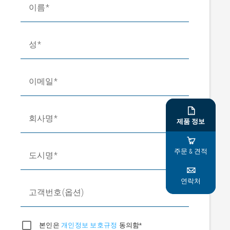
이름
성
이메일

회사명
제품 정보

주문 & 견적
도시명

연락처
고객번호(옵션)
본인은
개인정보 보호규정
동의함*