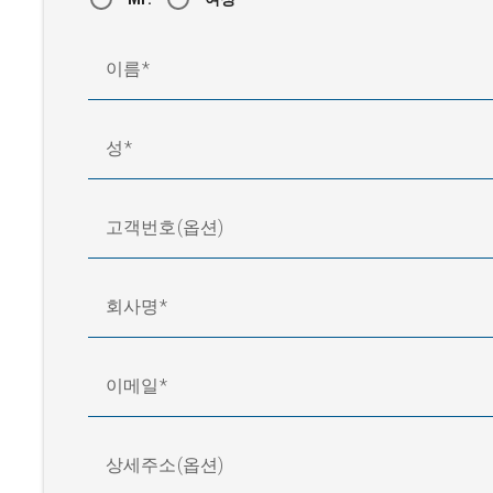
이름
성
고객번호(옵션)
회사명
이메일
상세주소(옵션)