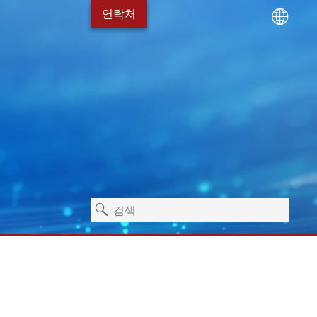
연락처
기술
서비스 패키지
Erhardt+Leimer 채용 소
위생
독립형 기계