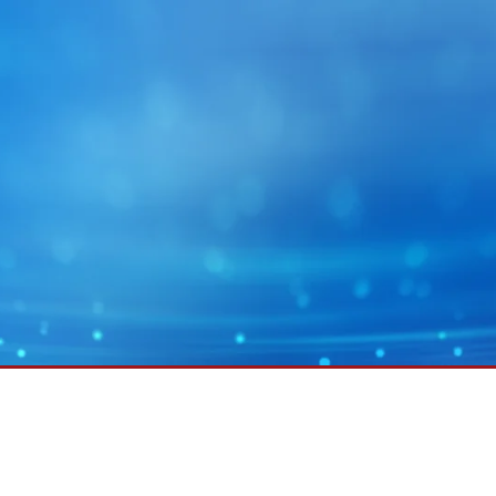
MY E+L
회사 그룹
그래픽
웹 가이딩 기술
배터리
웹 클리닝 