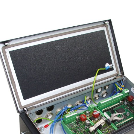
 자동화
주문
유럽 지사 & 자회사
라벨 인쇄기
웹 가이딩 시스템
코팅 시스템
비접촉식 골
•
견적
아메리카 지사 & 자회사
인스펙션 리와인더
타이어 웹 가이딩 시스템
캘린더 라인
닝
모두 보기
•
지금 등록하기
지사 & 자회사
디지털 프린팅 머신
골판지 웹 가이딩 시스템
슬리팅 머신
직물 시트 
모두 보기
•
•
웹 오프셋 인쇄기
직물 웹 가이딩 시스템
펀칭
ELCLEAN
모두 보기
모두 보기
플렉소 인쇄기 CI
타이어 웹 폭 컨트롤 시스
조립 시스템
•
템
모두 보기
•
MY E+L FAQs
회사명
모두 보기
철학
무
골판지
종이
품질
술
측정 기술
커팅 기술
린더 라인
연혁
코루게이터
제지기
•
린더 라인
션
사회적 책임
편물 및 스레드 카운팅 시
티슈 기계
직물 커팅 
모두 보기
•
팅 시스템
 시스템
스템
코팅 시스템
모두 보기
팅 시스템
웹 장력 측정 및 제어 시스
셀룰로스 
템 ELMETA
템
•
 인스펙션
타이어 측정시스템
모두 보기
검사, 필름/종이
골판지 웹 장력 컨트롤 시
•
스템
모두 보기
인라인 면중량 및 두께 측