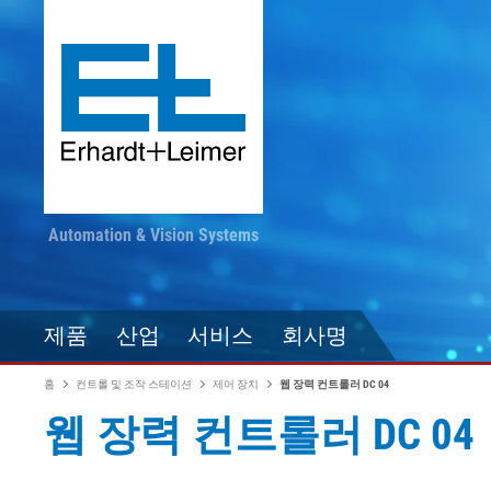
Automation & Vision Systems
제품
산업
서비스
회사명
홈
컨트롤 및 조작 스테이션
제어 장치
웹 장력 컨트롤러 DC 04
웹 장력 컨트롤러 DC 04
드라이브 기술
직물, 카펫, 플리스
최신 정보를 놓치지 마
컨버팅
자동화 기술