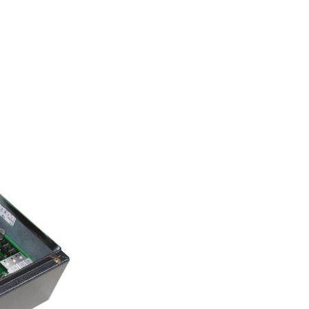
식
판지 웹 클리
아기 기저귀 기계
골판지 산업을 위한 기계
 / 프레스
여성 위생용품 기계
타이어 산업을 위한 기계
반품 및 수리
클리닝 시스템
성인용 기저귀 기계
섬유 산업용 기계
•
물휴지 기계
모두 보기
•
티슈 컨버팅 기계
모두 보기
•
•
서비스 툴
모두 보기
모두 보기
E+L 하이라이트
기타 산업
애프터 세일 문서
라벨 인쇄기
시스템
튜브 생산 시스템
•
•
모두 보기
모두 보기
드라이어
•
모두 보기