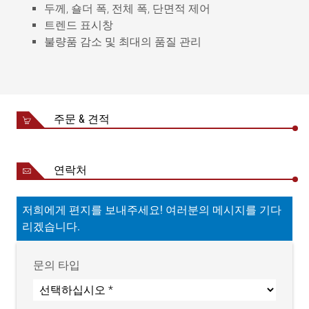
두께, 숄더 폭, 전체 폭, 단면적 제어
트렌드 표시창
불량품 감소 및 최대의 품질 관리
프로파일 폭
최대 1400 mm
레이저 삼각측정 센
최대 78 mm
서 측정범위
주문 & 견적
정확도
최대 ±3 μm
최대 4 mm (수직 센서 리포지
공초점 센서 측정범
셔닝을 위해 임의로 확장 가
위
연락처
능)
정확도
최대 ±0,5 μm
저희에게 편지를 보내주세요! 여러분의 메시지를 기다
최대 8 mm (수직 센서 리포지
간섭측정 센서 측정
리겠습니다.
셔닝을 위해 임의로 확장 가
범위
능)
최대 ± 0,5 μm (코팅 두께 < 0.5
문의 타입
정확도
μm 기준)
측정장비 용량