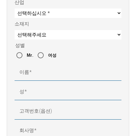
(Cg&Cgk): [TW* = 10 x
≥1,67
산업
정확도]
레이저 삼각측정, 공초점, 간
센서
소재지
섭측정
측정점
최대 3
스캔 주파수
센서 기술에 따라 결정
성별
레이저 등급 (삼각측
2 (검증된 레이저 안전관리사
정 센서에만 적용됨)
불필요)
Mr.
여성
프로파일 두께의 해
0,01 μm
상도
이름
프로파일 폭의 해상
0,001 μm
도
성
150 mm/s (그 이상은 문의 요
센서 횡단속도
망)
상대 습도
15 ~ 95 %(비응축)
고객번호(옵션)
주변온도
+10 °C ~ +50 °C
운전 전압
120 ~ 230 V, 50/60 Hz, 16 A
회사명
보호등급
IP 54