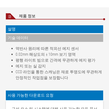
제품 정보
설명
기술 데이터
역반사 원리에 따른 적외선 에지 센서
0.02mm 해상도의 ± 10mm 보기 영역
평행 라이트 빔으로 간격에 무관하게 에지 평가
에지 또는 실 감지
CCD 라인을 통한 스캐닝은 재료 투명도에 무관하게
안정적인 작업점을 보장합니다
운전 전압, 정격값
24V DC
운전 전압 정격범위(맥동
사용 가능한 다운로드 요청
20~30V DC
포함)
소비전류
80 mA
구성 요소 및 시스템에 대해 사용 가능한 모든 문서