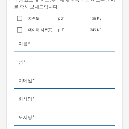
주변온도
+10 °C ~ +50 °C
를 즉시 보내드립니다.
측정범위
±10mm
치수도
pdf
138 KB
해상도
0.02mm
선형도
±0.1mm
데이터 시트页
pdf
349 KB
파장
850 nm
주사속도
200 Hz
이름
케이블 길이
최대 10m
보호등급
IP 54
성
중량
0.3kg
블로워 운전압력
최소 0.1bar; 최대 0.2bar
유지보수 유닛 필터
5 µm
이메일
유지보수 유닛 잔류오일
< 0.01 mg/m³
함량
회사명
치수(LxWxH)
105x50x40mm
ELGUIDER 브로슈어 옵션
포크 폭
표 참조
도시명