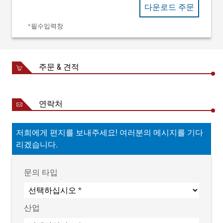
이스
Profinet
다운로드 주문
기계류 지침 2006/42/EC에
인증
따른 편입 선언서
*필수입력창
보호등급
IP 54
최대 440 kg(NB 4000mm 기
중량
준)
주문 & 견적
연락처
저희에게 편지를 보내주세요! 여러분의 메시지를 기다
리겠습니다.
문의 타입
산업