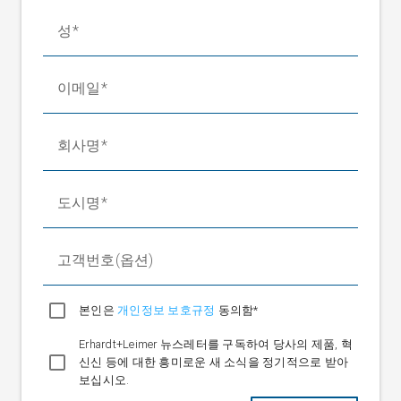
롤러 직경
성
NB 1100~1700mm
120/160/200mm
NB 1100~2800mm
160/200mm
NB 1100~4000mm
200mm
이메일
주변온도
+10 °C ~ +50 °C
보관 온도
-20°C ~ +80 °C
회사명
상대 습도
15~95 %(비응축)
운전 전압
정격값
24V DC
도시명
정격 범위
20~30V DC(맥동 포함)
전원장치를 통한 정격
100~240 V, 50/60 Hz
고객번호(옵션)
범위
최대 8.2 A DC(수동 센서 포
소비전류
본인은
개인정보 보호규정
지셔닝)
동의함*
최대 9.5 A DC(전동 센서 포
Erhardt+Leimer 뉴스레터를 구독하여 당사의 제품, 혁
지셔닝)
신신 등에 대한 흥미로운 새 소식을 정기적으로 받아
옵션 필드버스 인터페
이더넷 UDP; 이더넷 IP;
보십시오.