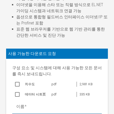
이더넷을 이용해 스타 또는 직렬 방식으로 EL.NET
가이딩 시스템과 네트워크 연결 가능
옵션으로 통합형 필드버스 인터페이스 이더넷/IP 또
는 Profinet 포함
표준 웹 브라우저를 기반으로 웹 기반 관리를 통한
간단한 서비스 및 진단 가능
< ±0.15mm(재료에 따라 결
가이딩 정확도
정)
사용 가능한 다운로드 요청
결함 주파수
최대 2 Hz
정격 폭
1100~4000mm
구성 요소 및 시스템에 대해 사용 가능한 모든 문서
정격 조절거리
를 즉시 보내드립니다.
NB 1100~2000mm
±100mm
치수도
pdf
2,981 KB
NB 1500~3000mm
±150mm
NB 2500~4000mm
±200mm
데이터 시트页
pdf
335 KB
아웃피드 롤러에서 정
1 ~ 30 mm/s
격 컨트롤 속도
이름
웹 장력
2000 N AG 93x3 EL.NET. 포함