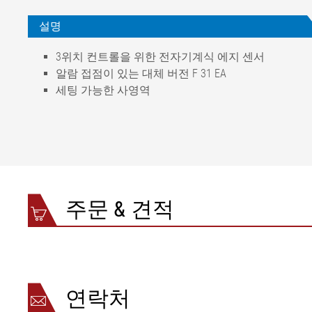
설명
3위치 컨트롤을 위한 전자기계식 에지 센서
알람 접점이 있는 대체 버전 F 31 EA
세팅 가능한 사영역
주변온도
-25 °C ~ +80 °C
측정범위
±15mm
보호등급
IP 33
중량
1.5kg
스위칭 접점 신호아웃풋
최대 60 V, 최대 0.2 A
주문 & 견적
케이블 길이
2 m
접촉력
0.01~3 N
연락처