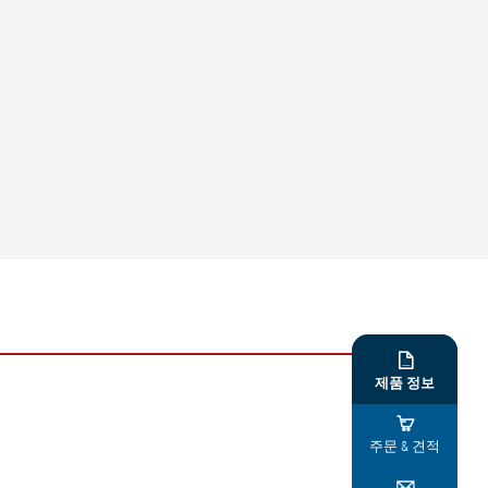

제품 정보

주문 & 견적
