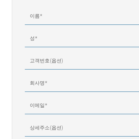
이름
성
고객번호(옵션)
회사명
이메일
상세주소(옵션)