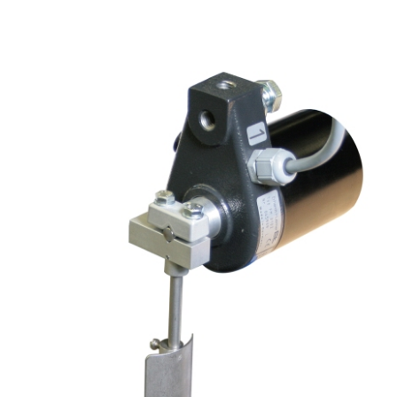
 자동화
주문
유럽 지사 & 자회사
라벨 인쇄기
웹 가이딩 시스템
코팅 시스템
비접촉식 골
•
견적
아메리카 지사 & 자회사
인스펙션 리와인더
타이어 웹 가이딩 시스템
캘린더 라인
닝
모두 보기
•
지금 등록하기
지사 & 자회사
디지털 프린팅 머신
골판지 웹 가이딩 시스템
슬리팅 머신
직물 시트 
모두 보기
•
•
웹 오프셋 인쇄기
직물 웹 가이딩 시스템
펀칭
ELCLEAN
모두 보기
모두 보기
플렉소 인쇄기 CI
타이어 웹 폭 컨트롤 시스
조립 시스템
•
템
모두 보기
•
MY E+L FAQs
회사명
모두 보기
철학
무
골판지
종이
품질
술
측정 기술
커팅 기술
린더 라인
연혁
코루게이터
제지기
•
린더 라인
션
사회적 책임
편물 및 스레드 카운팅 시
티슈 기계
직물 커팅 
모두 보기
•
팅 시스템
 시스템
스템
코팅 시스템
모두 보기
팅 시스템
웹 장력 측정 및 제어 시스
셀룰로스 
템 ELMETA
템
•
 인스펙션
타이어 측정시스템
모두 보기
검사, 필름/종이
골판지 웹 장력 컨트롤 시
•
스템
모두 보기
인라인 면중량 및 두께 측