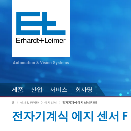
Automation & Vision Systems
제품
산업
서비스
회사명
홈
센서 및 카메라
에지 센서
전자기계식 에지 센서 F 31E
전자기계식 에지 센서 F 
드라이브 기술
직물, 카펫, 플리스
최신 정보를 놓치지 마
컨버팅
자동화 기술