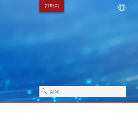
연락처
기술
서비스 패키지
Erhardt+Leimer 채용 소
위생
독립형 기계