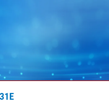
31E
MY E+L
회사 그룹
그래픽
웹 가이딩 기술
배터리
웹 클리닝 