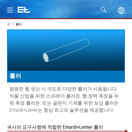
홈
롤러
제품
산업
서비스
롤러
회사명
평평한 웹 생산 시 극도로 다양한 롤러가 사용됩니다.
직물 산업을 위한 스프레더 롤러든, 웹 장력 측정을 위
한 측정 롤러든, 또는 골판지 기계를 위한 보상 롤러든
Erhardt+Leimer는 항상 최고의 솔루션을 제공합니다.
귀사의 요구사항에 적합한 Erhardt+Leimer 롤러