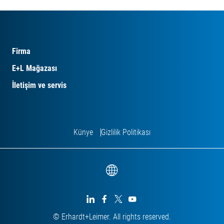
Firma
E+L Mağazası
İletişim ve servis
Künye
Gizlilik Politikası




© Erhardt+Leimer. All rights reserved.