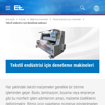
Ana sayfa
Ürünler
Bağımsız makineler
Tekstil endüstrisi için makineler
Ürünler
Tekstil endüstrisi için denetleme makinesi
Sektörler
Servis
Firma
Tekstil endüstrisi için denetleme makineleri
Hat şeklindeki tekstil malzemeleri genellikle bir bitirme
işleminden geçer. Baskı, laminasyon, boyama veya emprenye
gibi bu münferit işlem adımlarının amacı, malzeme özelliklerini
değiştirmektir. Bitmiş ürün paketlenip müşteriye gönderilmeden